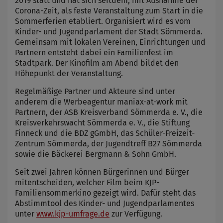
2019 statt und hat sich seitdem, mit Ausnahme der
Corona-Zeit, als feste Veranstaltung zum Start in die
Sommerferien etabliert. Organisiert wird es vom
Kinder- und Jugendparlament der Stadt Sömmerda.
Gemeinsam mit lokalen Vereinen, Einrichtungen und
Partnern entsteht dabei ein Familienfest im
Stadtpark. Der Kinofilm am Abend bildet den
Höhepunkt der Veranstaltung.
Regelmäßige Partner und Akteure sind unter
anderem die Werbeagentur maniax-at-work mit
Partnern, der ASB Kreisverband Sömmerda e. V., die
Kreisverkehrswacht Sömmerda e. V., die Stiftung
Finneck und die BDZ gGmbH, das Schüler-Freizeit-
Zentrum Sömmerda, der Jugendtreff B27 Sömmerda
sowie die Bäckerei Bergmann & Sohn GmbH.
Seit zwei Jahren können Bürgerinnen und Bürger
mitentscheiden, welcher Film beim KJP-
Familiensommerkino gezeigt wird. Dafür steht das
Abstimmtool des Kinder- und Jugendparlamentes
unter
www.kjp-umfrage.de
zur Verfügung.