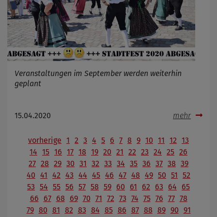
Veranstaltungen im September werden weiterhin
geplant
15.04.2020
mehr
vorherige
1
2
3
4
5
6
7
8
9
10
11
12
13
14
15
16
17
18
19
20
21
22
23
24
25
26
27
28
29
30
31
32
33
34
35
36
37
38
39
40
41
42
43
44
45
46
47
48
49
50
51
52
53
54
55
56
57
58
59
60
61
62
63
64
65
66
67
68
69
70
71
72
73
74
75
76
77
78
79
80
81
82
83
84
85
86
87
88
89
90
91