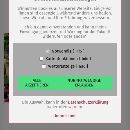
Drittanbieter:
16.02.2021
mehr
Wir nutzen Cookies auf unserer Website. Einige von
ihnen sind essenziell, während andere uns helfen,
diese Website und Ihre Erfahrung zu verbessern.
Wochenmarkt findet wieder statt
Name
PHP Session Cookie
Anbieter
Eigentümer dieser Website (Wenko-
Ich bin damit einverstanden und kann meine
Wenselaar GmbH & Co. KG)
Einwilligung jederzeit mit Wirkung für die Zukunft
widerrufen oder ändern.
Zweck
Absicherung Kontaktformular / SPAM
Schutz
Cookie Name
PHPSESSID, fe_typo_user
Notwendig
Info
Cookie Laufzeit
undefined
Kartenfunktionen
Info
Wetteranzeige
Info
Name
Cookiespeicherung Entscheidungscookie
Anbieter
Eigentümer dieser Website (Wenko-
Wenselaar GmbH & Co. KG)
ALLE
NUR NOTWENDIGE
AKZEPTIEREN
ERLAUBEN
Zweck
Speichert die Einstellungen der Besucher
bezüglich der Speicherung von Cookies.
Cookie Name
dywc
Die Auswahl kann in der
Datenschutzerklärung
Cookie Laufzeit
1 Jahr
widerrufen werden.
Nach kurzer Pause wegen Witterung Händler wieder
auf Böblinger Platz und in der Innenstadt
Impressum