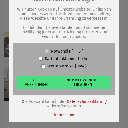
Drittanbieter:
29.12.2025
mehr
Wir nutzen Cookies auf unserer Website. Einige von
ihnen sind essenziell, während andere uns helfen,
diese Website und Ihre Erfahrung zu verbessern.
Zuwachs für Museums-Fundus
Name
PHP Session Cookie
Anbieter
Eigentümer dieser Website (Wenko-
Ich bin damit einverstanden und kann meine
Wenselaar GmbH & Co. KG)
Einwilligung jederzeit mit Wirkung für die Zukunft
widerrufen oder ändern.
Zweck
Absicherung Kontaktformular / SPAM
Schutz
Cookie Name
PHPSESSID, fe_typo_user
Notwendig
Info
Cookie Laufzeit
undefined
Kartenfunktionen
Info
Wetteranzeige
Info
Name
Cookiespeicherung Entscheidungscookie
Anbieter
Eigentümer dieser Website (Wenko-
Wenselaar GmbH & Co. KG)
ALLE
NUR NOTWENDIGE
AKZEPTIEREN
ERLAUBEN
Zweck
Speichert die Einstellungen der Besucher
bezüglich der Speicherung von Cookies.
Cookie Name
dywc
Die Auswahl kann in der
Datenschutzerklärung
Cookie Laufzeit
1 Jahr
widerrufen werden.
Neue Objekte für Sammlungsbestand zu Freibad- und
Vereinsgeschichte
Impressum