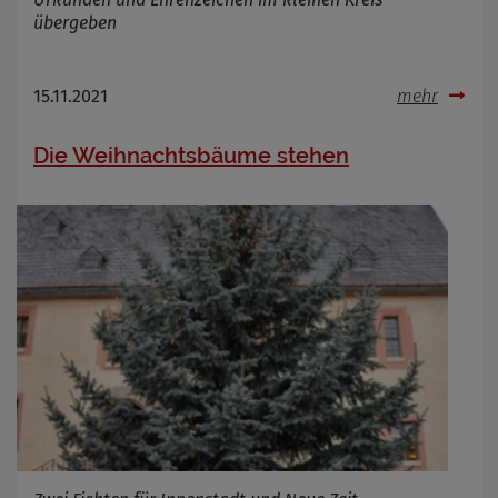
Name
Cookies die bei der Verwendung von
OpenStreetMaps gesetzt werden
übergeben
Anbieter
Zweck
Marketing/Tracking
15.11.2021
mehr
Cookie Name
_osm_totp_token
Cookie Laufzeit
Die Weihnachtsbäume stehen
Name
Cookies die bei der Verwendung von
OpenWeatherAPI gesetzt werden
Anbieter
Zweck
Cookie Name
Cookie Laufzeit
Infos schließen