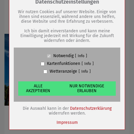
Zum Betrieb der Seite notwendige Cookies /
Datenschutzeinstellungen
Drittanbieter:
PC 1715 wird demnächst in Peking
Wir nutzen Cookies auf unserer Website. Einige von
ihnen sind essenziell, während andere uns helfen,
gezeigt
diese Website und Ihre Erfahrung zu verbessern.
Name
PHP Session Cookie
Anbieter
Eigentümer dieser Website (Wenko-
Ich bin damit einverstanden und kann meine
Wenselaar GmbH & Co. KG)
Einwilligung jederzeit mit Wirkung für die Zukunft
widerrufen oder ändern.
Zweck
Absicherung Kontaktformular / SPAM
Schutz
Cookie Name
PHPSESSID, fe_typo_user
Notwendig
Info
Cookie Laufzeit
undefined
Kartenfunktionen
Info
Wetteranzeige
Info
Name
Cookiespeicherung Entscheidungscookie
Anbieter
Eigentümer dieser Website (Wenko-
Wenselaar GmbH & Co. KG)
ALLE
NUR NOTWENDIGE
AKZEPTIEREN
ERLAUBEN
Zweck
Speichert die Einstellungen der Besucher
bezüglich der Speicherung von Cookies.
Cookie Name
dywc
Die Auswahl kann in der
Datenschutzerklärung
Cookie Laufzeit
1 Jahr
Im Büromaschinenwerk produzierter Computer seit
widerrufen werden.
2021 auf Weltreise
Impressum