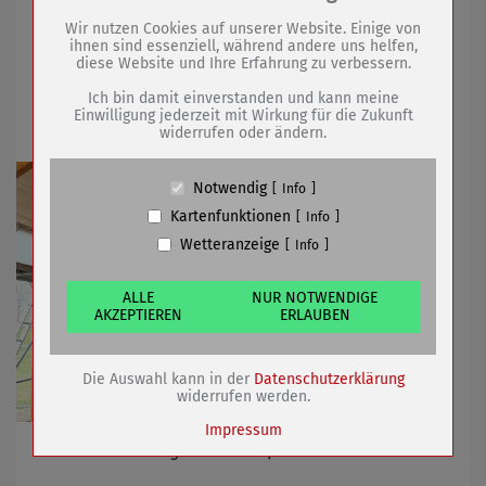
Drittanbieter:
20.04.2026
mehr
Wir nutzen Cookies auf unserer Website. Einige von
ihnen sind essenziell, während andere uns helfen,
diese Website und Ihre Erfahrung zu verbessern.
Name
PHP Session Cookie
Neuer innovativer Radler-Rastplatz bei
Anbieter
Eigentümer dieser Website (Wenko-
Ich bin damit einverstanden und kann meine
Wenselaar GmbH & Co. KG)
Leubingen und Familienfest
Einwilligung jederzeit mit Wirkung für die Zukunft
widerrufen oder ändern.
Zweck
Absicherung Kontaktformular / SPAM
Schutz
Cookie Name
PHPSESSID, fe_typo_user
Notwendig
Info
Cookie Laufzeit
undefined
Kartenfunktionen
Info
Wetteranzeige
Info
Name
Cookiespeicherung Entscheidungscookie
Anbieter
Eigentümer dieser Website (Wenko-
Wenselaar GmbH & Co. KG)
ALLE
NUR NOTWENDIGE
AKZEPTIEREN
ERLAUBEN
Zweck
Speichert die Einstellungen der Besucher
bezüglich der Speicherung von Cookies.
Cookie Name
dywc
Die Auswahl kann in der
Datenschutzerklärung
Cookie Laufzeit
1 Jahr
widerrufen werden.
Impressum
Zwei Veranstaltungen am 25. April werden verbunden