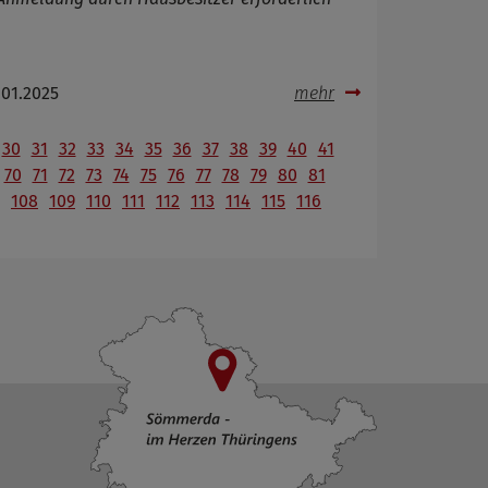
.01.2025
mehr
30
31
32
33
34
35
36
37
38
39
40
41
70
71
72
73
74
75
76
77
78
79
80
81
108
109
110
111
112
113
114
115
116