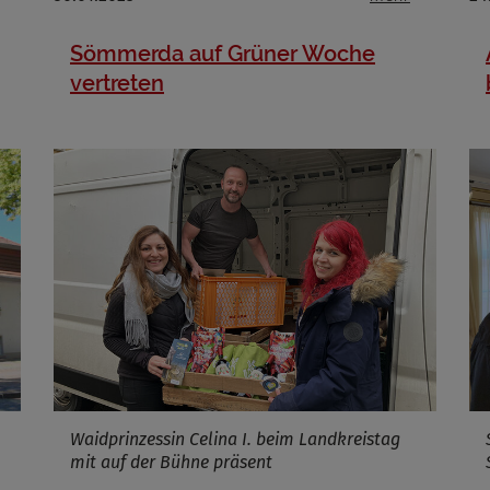
Cookies die bei der Verwendung von OpenStreetMaps gesetzt werden
Sömmerda auf Grüner Woche
Marketing/Tracking
vertreten
Name
_osm_totp_token
ufzeit
Cookies die bei der Verwendung von OpenWeatherAPI gesetzt werden
Name
ufzeit
Infos schließen
Waidprinzessin Celina I. beim Landkreistag
mit auf der Bühne präsent