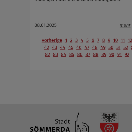
08.01.2025
mehr
vorherige
1
2
3
4
5
6
7
8
9
10
11
1
42
43
44
45
46
47
48
49
50
51
52
82
83
84
85
86
87
88
89
90
91
92