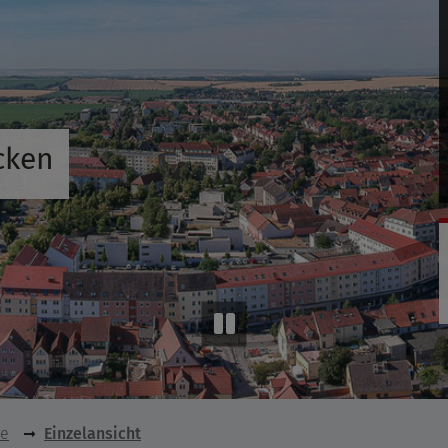
cken
se
Einzelansicht