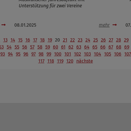
Unterstützung für zwei Vereine
08.01.2025
mehr
07
2
13
14
15
16
17
18
19
20
21
22
23
24
25
26
27
28
29
53
54
55
56
57
58
59
60
61
62
63
64
65
66
67
68
69
93
94
95
96
97
98
99
100
101
102
103
104
105
106
107
117
118
119
120
nächste