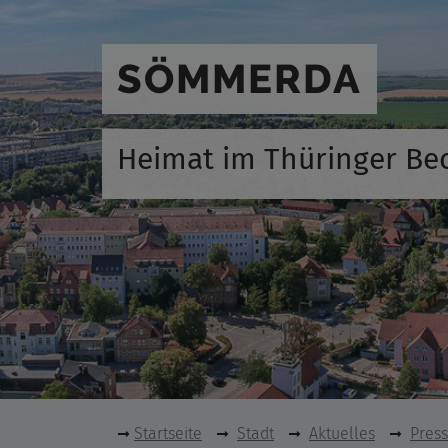
SÖMMERDA
Heimat im Thüringer Be
Startseite
Stadt
Aktuelles
Pres