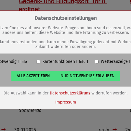
Gedenk- und Bildungsort "Tor 8"
eröffnet
Zum Betrieb der Seite notwendige Cookies / Drittanbieter:
Datenschutzeinstellungen
tzen Cookies auf unserer Website. Einige von ihnen sind essenziell, 
andere uns helfen, diese Website und Ihre Erfahrung zu verbessern.
PHP Session Cookie
Eigentümer dieser Website (Wenko-Wenselaar GmbH & Co. KG)
damit einverstanden und kann meine Einwilligung jederzeit mit Wirkun
Zukunft widerrufen oder ändern.
Absicherung Kontaktformular / SPAM Schutz
Name
PHPSESSID, fe_typo_user
otwendig
Kartenfunktionen
Wetteranzeige
ufzeit
undefined
Info
Info
ALLE AKZEPTIEREN
NUR NOTWENDIGE ERLAUBEN
Cookiespeicherung Entscheidungscookie
Eigentümer dieser Website (Wenko-Wenselaar GmbH & Co. KG)
Speichert die Einstellungen der Besucher bezüglich der Speicherung vo
Die Auswahl kann in der
Datenschutzerklärung
widerrufen werden.
Cookies.
Name
dywc
Impressum
Eintrag ins Goldene Buch der Stadt
ufzeit
1 Jahr
Sömmerda
30.01.2025
mehr
24