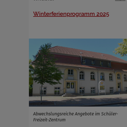
Name
Anbieter
Winterferienprogramm 2025
Zweck
Cookie 
Cookie La
Name
Anbieter
Zweck
Cookie 
Cookie La
Abwechslungsreiche Angebote im Schüler-
Freizeit-Zentrum