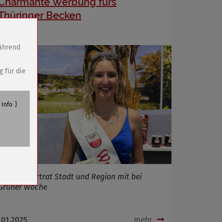
Charmante Werbung fürs
Thüringer Becken
während
g für die
Info
n
Celina I. vertrat Stadt und Region mit bei
Grüner Woche
.01.2025
mehr