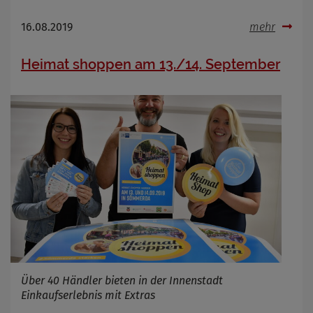
OpenStreetMaps gesetzt werden
Anbieter
16.08.2019
mehr
Zweck
Marketing/Tracking
Cookie Name
_osm_totp_token
Heimat shoppen am 13./14. September
Cookie Laufzeit
Name
Cookies die bei der Verwendung von
OpenWeatherAPI gesetzt werden
Anbieter
Zweck
Cookie Name
Cookie Laufzeit
Infos schließen
Über 40 Händler bieten in der Innenstadt
Einkaufserlebnis mit Extras