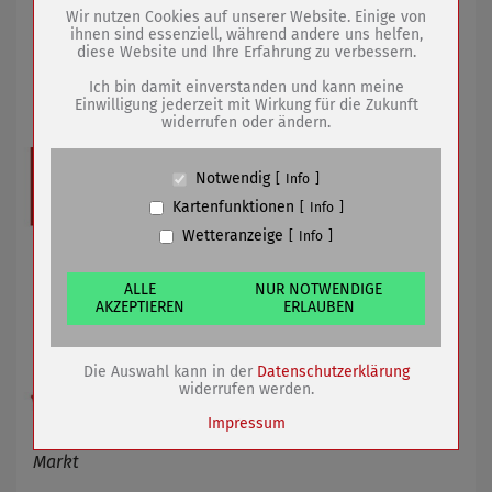
Wir nutzen Cookies auf unserer Website. Einige von
ihnen sind essenziell, während andere uns helfen,
19.08.2019
mehr
diese Website und Ihre Erfahrung zu verbessern.
Name
PHP Session Cookie
Anbieter
Eigentümer dieser Website (Wenko-
Ich bin damit einverstanden und kann meine
150 Jahre Feuerwehr Sömmerda
Wenselaar GmbH & Co. KG)
Einwilligung jederzeit mit Wirkung für die Zukunft
widerrufen oder ändern.
Zweck
Absicherung Kontaktformular / SPAM
Schutz
Cookie Name
PHPSESSID, fe_typo_user
Notwendig
Info
Cookie Laufzeit
undefined
Kartenfunktionen
Info
Wetteranzeige
Info
Name
Cookiespeicherung Entscheidungscookie
Anbieter
Eigentümer dieser Website (Wenko-
Wenselaar GmbH & Co. KG)
ALLE
NUR NOTWENDIGE
AKZEPTIEREN
ERLAUBEN
Zweck
Speichert die Einstellungen der Besucher
bezüglich der Speicherung von Cookies.
Cookie Name
dywc
Die Auswahl kann in der
Datenschutzerklärung
Cookie Laufzeit
1 Jahr
widerrufen werden.
Impressum
Vorführungen und Aktionen am 24. August auf dem
Markt
Name
Cookies die bei der Verwendung von