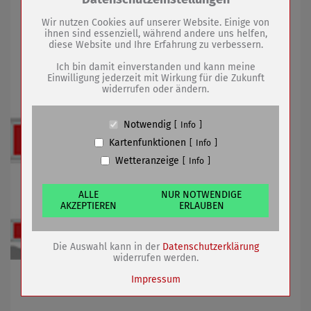
14.01.2020
mehr
Drittanbieter:
Wir nutzen Cookies auf unserer Website. Einige von
ihnen sind essenziell, während andere uns helfen,
Bahnhofstraße - Einmündung Am
diese Website und Ihre Erfahrung zu verbessern.
Name
PHP Session Cookie
Rothenbach voll gesperrt
Anbieter
Eigentümer dieser Website (Wenko-
Ich bin damit einverstanden und kann meine
Wenselaar GmbH & Co. KG)
Einwilligung jederzeit mit Wirkung für die Zukunft
widerrufen oder ändern.
Zweck
Absicherung Kontaktformular / SPAM
Schutz
Cookie Name
PHPSESSID, fe_typo_user
Notwendig
Info
Cookie Laufzeit
undefined
Kartenfunktionen
Info
Wetteranzeige
Info
Name
Cookiespeicherung Entscheidungscookie
Anbieter
Eigentümer dieser Website (Wenko-
Wenselaar GmbH & Co. KG)
ALLE
NUR NOTWENDIGE
AKZEPTIEREN
ERLAUBEN
Zweck
Speichert die Einstellungen der Besucher
bezüglich der Speicherung von Cookies.
Cookie Name
dywc
Die Auswahl kann in der
Datenschutzerklärung
Cookie Laufzeit
1 Jahr
widerrufen werden.
Umleitungsschilder vom 20.01.-06.03. beachten
Impressum