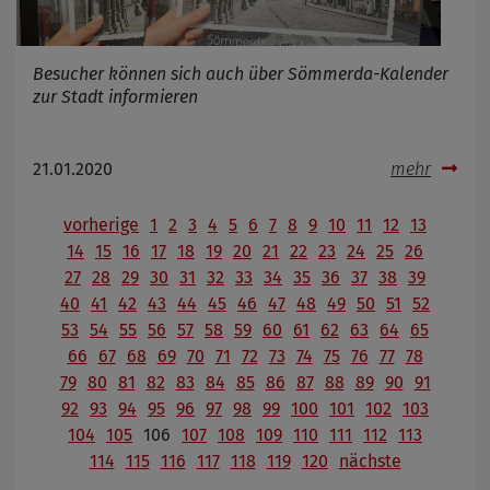
Besucher können sich auch über Sömmerda-Kalender
zur Stadt informieren
21.01.2020
mehr
vorherige
1
2
3
4
5
6
7
8
9
10
11
12
13
14
15
16
17
18
19
20
21
22
23
24
25
26
27
28
29
30
31
32
33
34
35
36
37
38
39
40
41
42
43
44
45
46
47
48
49
50
51
52
53
54
55
56
57
58
59
60
61
62
63
64
65
66
67
68
69
70
71
72
73
74
75
76
77
78
79
80
81
82
83
84
85
86
87
88
89
90
91
92
93
94
95
96
97
98
99
100
101
102
103
104
105
106
107
108
109
110
111
112
113
114
115
116
117
118
119
120
nächste