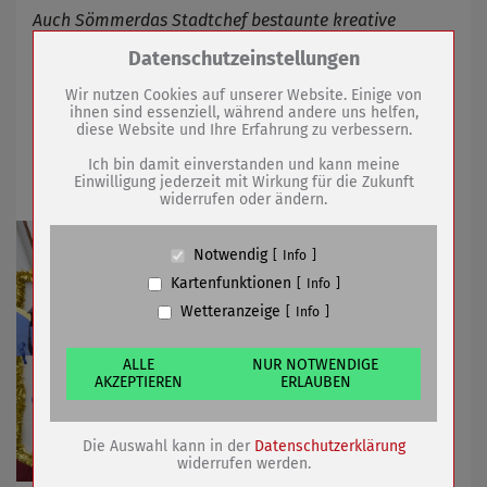
Auch Sömmerdas Stadtchef bestaunte kreative
Kunstwerke auf der Haut
Zum Betrieb der Seite notwendige Cookies /
Datenschutzeinstellungen
Drittanbieter:
Wir nutzen Cookies auf unserer Website. Einige von
ihnen sind essenziell, während andere uns helfen,
03.02.2020
mehr
diese Website und Ihre Erfahrung zu verbessern.
Name
PHP Session Cookie
Anbieter
Eigentümer dieser Website (Wenko-
Ich bin damit einverstanden und kann meine
Stadtschlüssel in Narrenhand
Wenselaar GmbH & Co. KG)
Einwilligung jederzeit mit Wirkung für die Zukunft
widerrufen oder ändern.
Zweck
Absicherung Kontaktformular / SPAM
Schutz
Cookie Name
PHPSESSID, fe_typo_user
Notwendig
Info
Cookie Laufzeit
undefined
Kartenfunktionen
Info
Wetteranzeige
Info
Name
Cookiespeicherung Entscheidungscookie
Anbieter
Eigentümer dieser Website (Wenko-
Wenselaar GmbH & Co. KG)
ALLE
NUR NOTWENDIGE
AKZEPTIEREN
ERLAUBEN
Zweck
Speichert die Einstellungen der Besucher
bezüglich der Speicherung von Cookies.
Cookie Name
dywc
Die Auswahl kann in der
Datenschutzerklärung
Cookie Laufzeit
1 Jahr
widerrufen werden.