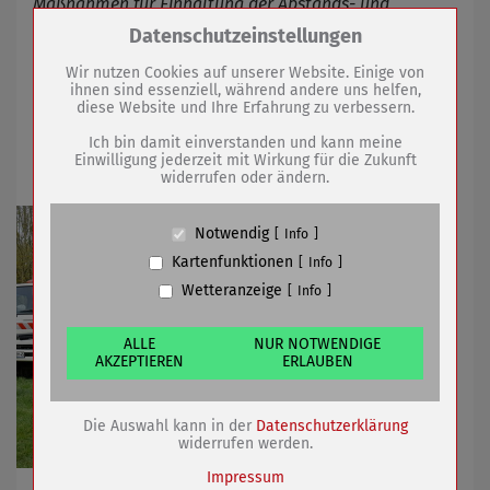
Maßnahmen für Einhaltung der Abstands- und
Hygieneregeln getroffen
Zum Betrieb der Seite notwendige Cookies /
Datenschutzeinstellungen
Drittanbieter:
Wir nutzen Cookies auf unserer Website. Einige von
ihnen sind essenziell, während andere uns helfen,
27.04.2020
mehr
diese Website und Ihre Erfahrung zu verbessern.
Name
PHP Session Cookie
Anbieter
Eigentümer dieser Website (Wenko-
Ich bin damit einverstanden und kann meine
Wenselaar GmbH & Co. KG)
Robinie als Baum des Jahres gepflanzt
Einwilligung jederzeit mit Wirkung für die Zukunft
widerrufen oder ändern.
Zweck
Absicherung Kontaktformular / SPAM
Schutz
Cookie Name
PHPSESSID, fe_typo_user
Notwendig
Info
Cookie Laufzeit
undefined
Kartenfunktionen
Info
Wetteranzeige
Info
Name
Cookiespeicherung Entscheidungscookie
Anbieter
Eigentümer dieser Website (Wenko-
Wenselaar GmbH & Co. KG)
ALLE
NUR NOTWENDIGE
AKZEPTIEREN
ERLAUBEN
Zweck
Speichert die Einstellungen der Besucher
bezüglich der Speicherung von Cookies.
Cookie Name
dywc
Die Auswahl kann in der
Datenschutzerklärung
Cookie Laufzeit
1 Jahr
widerrufen werden.
Impressum