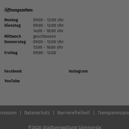
Öffnungszeiten:
Montag
09:00 - 12:00 Uhr
Dienstag
09:00 - 12:00 Uhr
14:00 - 18:00 Uhr
Mittwoch
geschlossen
Donnerstag
09:00 - 12:00 Uhr
13:00 - 16:00 Uhr
Freitag
09:00 - 12:00
Facebook
Instagram
YouTube
pressum
Datenschutz
Barrierefreiheit
Transparenzpo
©2026 Stadtverwaltung Sömmerda