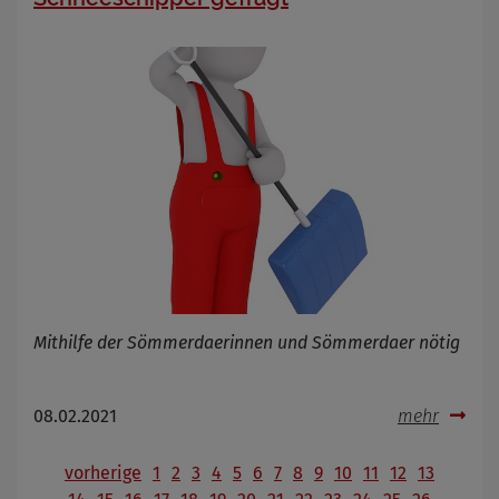
Mithilfe der Sömmerdaerinnen und Sömmerdaer nötig
08.02.2021
mehr
vorherige
1
2
3
4
5
6
7
8
9
10
11
12
13