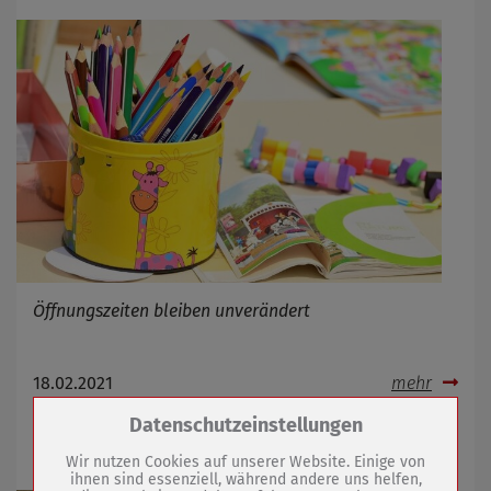
Öffnungszeiten bleiben unverändert
18.02.2021
mehr
Zum Betrieb der Seite notwendige Cookies /
Datenschutzeinstellungen
Vorbereitung auf starkes Tauwetter
Drittanbieter:
Wir nutzen Cookies auf unserer Website. Einige von
ihnen sind essenziell, während andere uns helfen,