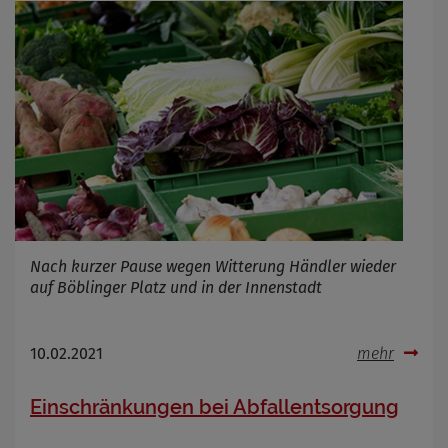
Zweck
Marketing/Tracking
Cookie Name
_osm_totp_token
Cookie Laufzeit
Name
Cookies die bei der Verwendung von
OpenWeatherAPI gesetzt werden
Anbieter
Zweck
Cookie Name
Cookie Laufzeit
Nach kurzer Pause wegen Witterung Händler wieder
auf Böblinger Platz und in der Innenstadt
Infos schließen
10.02.2021
mehr
Einschränkungen bei Abfallentsorgung