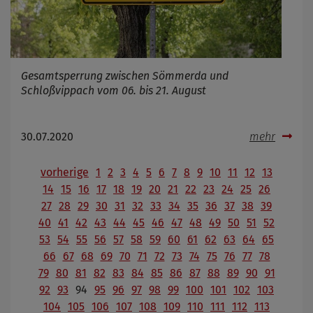
Gesamtsperrung zwischen Sömmerda und
Schloßvippach vom 06. bis 21. August
30.07.2020
mehr
vorherige
1
2
3
4
5
6
7
8
9
10
11
12
13
14
15
16
17
18
19
20
21
22
23
24
25
26
27
28
29
30
31
32
33
34
35
36
37
38
39
40
41
42
43
44
45
46
47
48
49
50
51
52
53
54
55
56
57
58
59
60
61
62
63
64
65
66
67
68
69
70
71
72
73
74
75
76
77
78
79
80
81
82
83
84
85
86
87
88
89
90
91
92
93
94
95
96
97
98
99
100
101
102
103
104
105
106
107
108
109
110
111
112
113