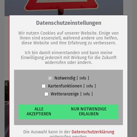
Zum Betrieb der Seite notwendige Cookies /
Datenschutzeinstellungen
Start ist am 24. August / 15.-22. September
Drittanbieter:
Vollsperrung
Wir nutzen Cookies auf unserer Website. Einige von
ihnen sind essenziell, während andere uns helfen,
diese Website und Ihre Erfahrung zu verbessern.
Name
PHP Session Cookie
19.08.2020
mehr
Anbieter
Eigentümer dieser Website (Wenko-
Ich bin damit einverstanden und kann meine
Wenselaar GmbH & Co. KG)
Einwilligung jederzeit mit Wirkung für die Zukunft
widerrufen oder ändern.
Zweck
Absicherung Kontaktformular / SPAM
Freibad nimmt weiter Formen an
Schutz
Cookie Name
PHPSESSID, fe_typo_user
Notwendig
Info
Cookie Laufzeit
undefined
Kartenfunktionen
Info
Wetteranzeige
Info
Name
Cookiespeicherung Entscheidungscookie
Anbieter
Eigentümer dieser Website (Wenko-
Wenselaar GmbH & Co. KG)
ALLE
NUR NOTWENDIGE
AKZEPTIEREN
ERLAUBEN
Zweck
Speichert die Einstellungen der Besucher
bezüglich der Speicherung von Cookies.
Cookie Name
dywc
Die Auswahl kann in der
Datenschutzerklärung
Cookie Laufzeit
1 Jahr
widerrufen werden.