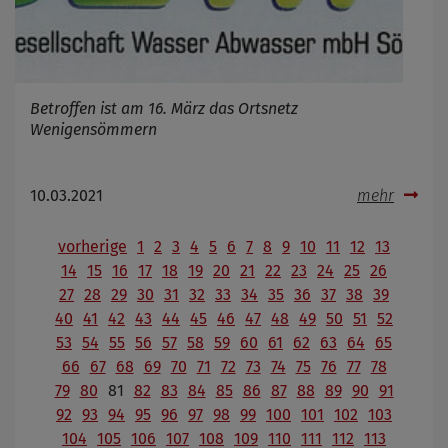
Betroffen ist am 16. März das Ortsnetz
Wenigensömmern
10.03.2021
mehr
vorherige
1
2
3
4
5
6
7
8
9
10
11
12
13
14
15
16
17
18
19
20
21
22
23
24
25
26
27
28
29
30
31
32
33
34
35
36
37
38
39
40
41
42
43
44
45
46
47
48
49
50
51
52
53
54
55
56
57
58
59
60
61
62
63
64
65
66
67
68
69
70
71
72
73
74
75
76
77
78
79
80
81
82
83
84
85
86
87
88
89
90
91
92
93
94
95
96
97
98
99
100
101
102
103
104
105
106
107
108
109
110
111
112
113