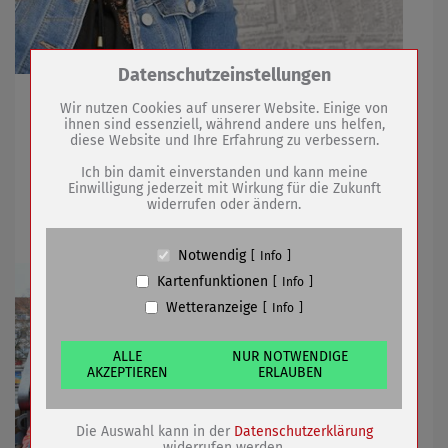
Zum Betrieb der Seite notwendige Cookies /
Datenschutzeinstellungen
Drittanbieter:
Weltwassertag am 22. März wird als Anlass genutzt
Wir nutzen Cookies auf unserer Website. Einige von
ihnen sind essenziell, während andere uns helfen,
diese Website und Ihre Erfahrung zu verbessern.
Name
PHP Session Cookie
22.03.2021
mehr
Anbieter
Eigentümer dieser Website (Wenko-
Ich bin damit einverstanden und kann meine
Wenselaar GmbH & Co. KG)
Einwilligung jederzeit mit Wirkung für die Zukunft
widerrufen oder ändern.
Zweck
Absicherung Kontaktformular / SPAM
Kleine Helfer für den Osterhasen
Schutz
Cookie Name
PHPSESSID, fe_typo_user
Notwendig
Info
Cookie Laufzeit
undefined
Kartenfunktionen
Info
Wetteranzeige
Info
Name
Cookiespeicherung Entscheidungscookie
Anbieter
Eigentümer dieser Website (Wenko-
Wenselaar GmbH & Co. KG)
ALLE
NUR NOTWENDIGE
AKZEPTIEREN
ERLAUBEN
Zweck
Speichert die Einstellungen der Besucher
bezüglich der Speicherung von Cookies.
Cookie Name
dywc
Die Auswahl kann in der
Datenschutzerklärung
Cookie Laufzeit
1 Jahr
widerrufen werden.