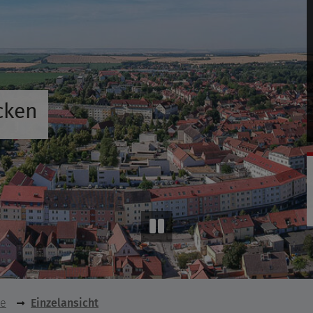
cken
se
Einzelansicht