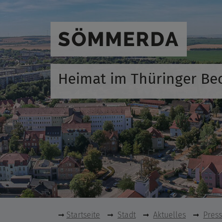
SÖMMERDA
Heimat im Thüringer Be
Startseite
Stadt
Aktuelles
Pres