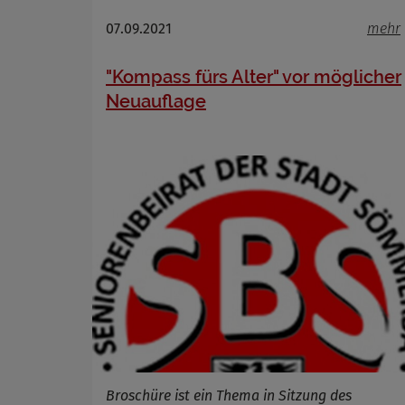
Name
Anbieter
07.09.2021
mehr
Zweck
Cookie 
"Kompass fürs Alter" vor möglicher
Cookie La
Neuauflage
Broschüre ist ein Thema in Sitzung des