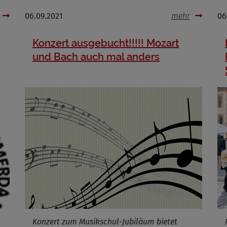
Cookies die bei der Verwendung von OpenWeatherAPI gesetzt werden
06.09.2021
mehr
06
Name
Konzert ausgebucht!!!!! Mozart
ufzeit
und Bach auch mal anders
Infos schließen
Konzert zum Musikschul-Jubiläum bietet