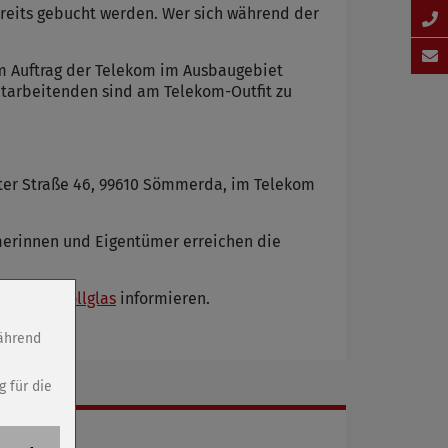
ereits gebucht werden. Wer sich während der
m Auftrag der Telekom im Ausbaugebiet
itarbeitenden sind am Telekom-Outfit zu
rter Straße 46, 99610 Sömmerda, im Telekom
ümerinnen und Eigentümer erreichen die
kom.de/vollglas
informieren.
während
g für die