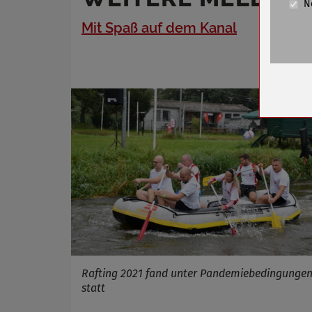
N
Cookie La
Mit Spaß auf dem Kanal
Name
Anbieter
Zweck
Cookie 
Cookie La
Name
Anbieter
Zweck
Cookie 
Cookie La
Rafting 2021 fand unter Pandemiebedingunge
statt