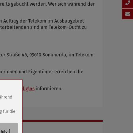
ereits gebucht werden. Wer sich während der
m Auftrag der Telekom im Ausbaugebiet
itarbeitenden sind am Telekom-Outfit zu
rter Straße 46, 99610 Sömmerda, im Telekom
ümerinnen und Eigentümer erreichen die
kom.de/vollglas
informieren.
während
g für die
Info