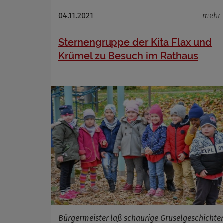
Anbieter
04.11.2021
mehr
Zweck
Cookie 
Sternengruppe der Kita Flax und
Cookie La
Krümel zu Besuch im Rathaus
Bürgermeister laß schaurige Gruselgeschichte