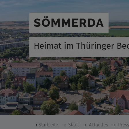
SÖMMERDA
Heimat im Thüringer Be
Startseite
Stadt
Aktuelles
Pres