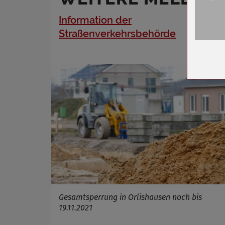
Information der
Name
Straßenverkehrsbehörde
Anbieter
Zweck
Cookie 
Cookie La
Name
Anbieter
Zweck
Cookie 
Cookie La
Gesamtsperrung in Orlishausen noch bis
19.11.2021
Name