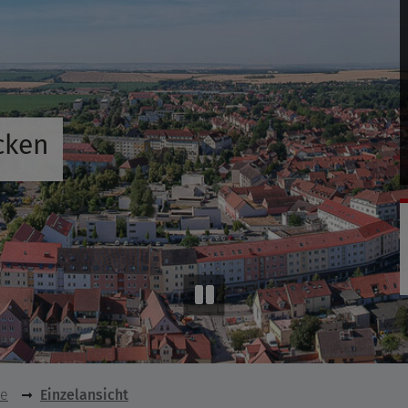
cken
se
Einzelansicht