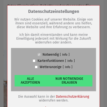
Extra Illumination, Rabatte und mehr sorgten für
besonderes Erlebnis
Zum Betrieb der Seite notwendige Cookies /
Datenschutzeinstellungen
Drittanbieter:
Wir nutzen Cookies auf unserer Website. Einige von
ihnen sind essenziell, während andere uns helfen,
06.12.2021
mehr
diese Website und Ihre Erfahrung zu verbessern.
Name
PHP Session Cookie
Anbieter
Eigentümer dieser Website (Wenko-
Ich bin damit einverstanden und kann meine
Wenselaar GmbH & Co. KG)
Einwilligung jederzeit mit Wirkung für die Zukunft
Die Asphaltdecke ist aufgebracht
widerrufen oder ändern.
Zweck
Absicherung Kontaktformular / SPAM
Schutz
Cookie Name
PHPSESSID, fe_typo_user
Notwendig
Info
Cookie Laufzeit
undefined
Kartenfunktionen
Info
Wetteranzeige
Info
Name
Cookiespeicherung Entscheidungscookie
Anbieter
Eigentümer dieser Website (Wenko-
Wenselaar GmbH & Co. KG)
ALLE
NUR NOTWENDIGE
AKZEPTIEREN
ERLAUBEN
Zweck
Speichert die Einstellungen der Besucher
bezüglich der Speicherung von Cookies.
Cookie Name
dywc
Die Auswahl kann in der
Datenschutzerklärung
Cookie Laufzeit
1 Jahr
widerrufen werden.