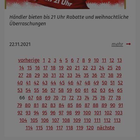
Händler bieten bis 21 Uhr Rabatte und weihnachtliche
Überraschungen
22.11.2021
mehr
vorherige
1
2
3
4
5
6
7
8
9
10
11
12
13
14
15
16
17
18
19
20
21
22
23
24
25
26
27
28
29
30
31
32
33
34
35
36
37
38
39
40
41
42
43
44
45
46
47
48
49
50
51
52
53
54
55
56
57
58
59
60
61
62
63
64
65
66
67
68
69
70
71
72
73
74
75
76
77
78
79
80
81
82
83
84
85
86
87
88
89
90
91
92
93
94
95
96
97
98
99
100
101
102
103
104
105
106
107
108
109
110
111
112
113
114
115
116
117
118
119
120
nächste