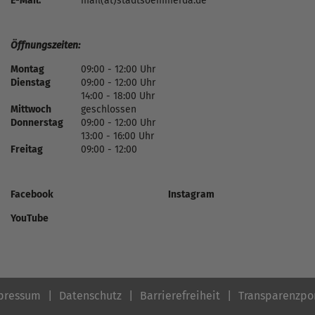
E-Mail:
mail(at)stadtsoemmerda.de
Öffnungszeiten:
Montag
09:00 - 12:00 Uhr
Dienstag
09:00 - 12:00 Uhr
14:00 - 18:00 Uhr
Mittwoch
geschlossen
Donnerstag
09:00 - 12:00 Uhr
13:00 - 16:00 Uhr
Freitag
09:00 - 12:00
Facebook
Instagram
YouTube
pressum
Datenschutz
Barrierefreiheit
Transparenzpo