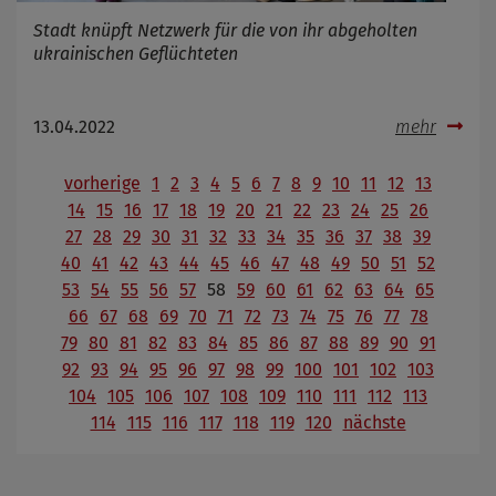
Stadt knüpft Netzwerk für die von ihr abgeholten
ukrainischen Geflüchteten
13.04.2022
mehr
vorherige
1
2
3
4
5
6
7
8
9
10
11
12
13
14
15
16
17
18
19
20
21
22
23
24
25
26
27
28
29
30
31
32
33
34
35
36
37
38
39
40
41
42
43
44
45
46
47
48
49
50
51
52
53
54
55
56
57
58
59
60
61
62
63
64
65
66
67
68
69
70
71
72
73
74
75
76
77
78
79
80
81
82
83
84
85
86
87
88
89
90
91
92
93
94
95
96
97
98
99
100
101
102
103
104
105
106
107
108
109
110
111
112
113
114
115
116
117
118
119
120
nächste