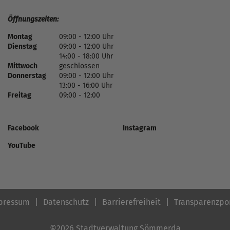
Öffnungszeiten:
Montag
09:00 - 12:00 Uhr
Dienstag
09:00 - 12:00 Uhr
14:00 - 18:00 Uhr
Mittwoch
geschlossen
Donnerstag
09:00 - 12:00 Uhr
13:00 - 16:00 Uhr
Freitag
09:00 - 12:00
Facebook
Instagram
YouTube
pressum
Datenschutz
Barrierefreiheit
Transparenzpo
©2026 Stadtverwaltung Sömmerda