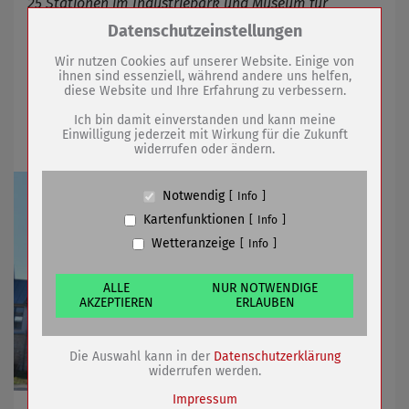
25 Stationen im Industriepark und Museum für
Öffentlichkeit freigegeben
Zum Betrieb der Seite notwendige Cookies /
Datenschutzeinstellungen
Drittanbieter:
Wir nutzen Cookies auf unserer Website. Einige von
ihnen sind essenziell, während andere uns helfen,
28.04.2022
mehr
diese Website und Ihre Erfahrung zu verbessern.
Name
PHP Session Cookie
Anbieter
Eigentümer dieser Website (Wenko-
Ich bin damit einverstanden und kann meine
Tag der offenen Tür bei der Feuerwehr
Wenselaar GmbH & Co. KG)
Einwilligung jederzeit mit Wirkung für die Zukunft
widerrufen oder ändern.
Zweck
Absicherung Kontaktformular / SPAM
Schutz
Cookie Name
PHPSESSID, fe_typo_user
Notwendig
Info
Cookie Laufzeit
undefined
Kartenfunktionen
Info
Wetteranzeige
Info
Name
Cookiespeicherung Entscheidungscookie
Anbieter
Eigentümer dieser Website (Wenko-
Wenselaar GmbH & Co. KG)
ALLE
NUR NOTWENDIGE
AKZEPTIEREN
ERLAUBEN
Zweck
Speichert die Einstellungen der Besucher
bezüglich der Speicherung von Cookies.
Cookie Name
dywc
Die Auswahl kann in der
Datenschutzerklärung
Cookie Laufzeit
1 Jahr
widerrufen werden.
Impressum