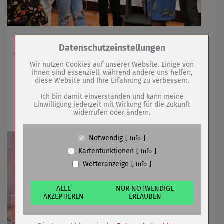
Staatssekretärin traf sich mit Kinder- und
Zum Betrieb der Seite notwendige Cookies /
Datenschutzeinstellungen
Jugendparlament
Drittanbieter:
Wir nutzen Cookies auf unserer Website. Einige von
ihnen sind essenziell, während andere uns helfen,
diese Website und Ihre Erfahrung zu verbessern.
23.11.2022
mehr
Name
PHP Session Cookie
Anbieter
Eigentümer dieser Website (Wenko-
Ich bin damit einverstanden und kann meine
Wenselaar GmbH & Co. KG)
Einwilligung jederzeit mit Wirkung für die Zukunft
Stadt setzt Baumpflanzaktion fort
widerrufen oder ändern.
Zweck
Absicherung Kontaktformular / SPAM
Schutz
Cookie Name
PHPSESSID, fe_typo_user
Notwendig
Info
Cookie Laufzeit
undefined
Kartenfunktionen
Info
Wetteranzeige
Info
Name
Cookiespeicherung Entscheidungscookie
Anbieter
Eigentümer dieser Website (Wenko-
Wenselaar GmbH & Co. KG)
ALLE
NUR NOTWENDIGE
AKZEPTIEREN
ERLAUBEN
Zweck
Speichert die Einstellungen der Besucher
bezüglich der Speicherung von Cookies.
Cookie Name
dywc