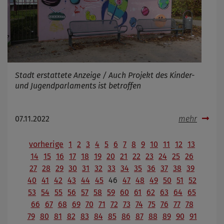
Stadt erstattete Anzeige / Auch Projekt des Kinder-
und Jugendparlaments ist betroffen
07.11.2022
mehr
vorherige
1
2
3
4
5
6
7
8
9
10
11
12
13
14
15
16
17
18
19
20
21
22
23
24
25
26
27
28
29
30
31
32
33
34
35
36
37
38
39
40
41
42
43
44
45
46
47
48
49
50
51
52
53
54
55
56
57
58
59
60
61
62
63
64
65
66
67
68
69
70
71
72
73
74
75
76
77
78
79
80
81
82
83
84
85
86
87
88
89
90
91