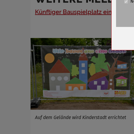
N
Cookie La
Künftiger Bauspielplatz eingezäun
Name
Anbieter
Zweck
Cookie 
Cookie La
Name
Anbieter
Zweck
Cookie 
Cookie La
Auf dem Gelände wird Kinderstadt errichtet