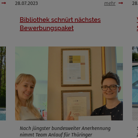
Cookies die bei der Verwendung von OpenWeatherAPI gesetzt werden
28.07.2023
mehr
28
Bibliothek schnürt nächstes
Name
Bewerbungspaket
ufzeit
Infos schließen
Nach jüngster bundesweiter Anerkennung
nimmt Team Anlauf für Thüringer