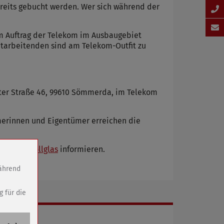
ereits gebucht werden. Wer sich während der
m Auftrag der Telekom im Ausbaugebiet
itarbeitenden sind am Telekom-Outfit zu
rter Straße 46, 99610 Sömmerda, im Telekom
ümerinnen und Eigentümer erreichen die
kom.de/vollglas
informieren.
während
g für die