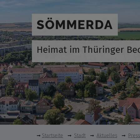
SÖMMERDA
Heimat im Thüringer Be
Startseite
Stadt
Aktuelles
Pres