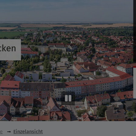
cken
se
Einzelansicht