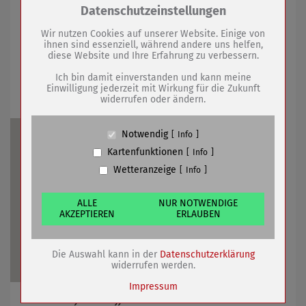
Neuauflage der Broschüre im Internet einsehbar
Zum Betrieb der Seite notwendige Cookies /
Datenschutzeinstellungen
Drittanbieter:
Wir nutzen Cookies auf unserer Website. Einige von
ihnen sind essenziell, während andere uns helfen,
07.11.2023
mehr
diese Website und Ihre Erfahrung zu verbessern.
Name
PHP Session Cookie
Anbieter
Eigentümer dieser Website (Wenko-
Ich bin damit einverstanden und kann meine
Wenselaar GmbH & Co. KG)
Vollsperrung
Einwilligung jederzeit mit Wirkung für die Zukunft
widerrufen oder ändern.
Zweck
Absicherung Kontaktformular / SPAM
Schutz
Cookie Name
PHPSESSID, fe_typo_user
Notwendig
Info
Cookie Laufzeit
undefined
Kartenfunktionen
Info
Wetteranzeige
Info
Name
Cookiespeicherung Entscheidungscookie
Anbieter
Eigentümer dieser Website (Wenko-
Wenselaar GmbH & Co. KG)
ALLE
NUR NOTWENDIGE
AKZEPTIEREN
ERLAUBEN
Zweck
Speichert die Einstellungen der Besucher
bezüglich der Speicherung von Cookies.
Cookie Name
dywc
Die Auswahl kann in der
Datenschutzerklärung
Cookie Laufzeit
1 Jahr
widerrufen werden.
Impressum
Uhlandstraße betroffen