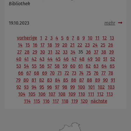
Bibliothek
19.10.2023
mehr
vorherige
1
2
3
4
5
6
7
8
9
10
11
12
13
14
15
16
17
18
19
20
21
22
23
24
25
26
27
28
29
30
31
32
33
34
35
36
37
38
39
40
41
42
43
44
45
46
47
48
49
50
51
52
53
54
55
56
57
58
59
60
61
62
63
64
65
66
67
68
69
70
71
72
73
74
75
76
77
78
79
80
81
82
83
84
85
86
87
88
89
90
91
92
93
94
95
96
97
98
99
100
101
102
103
104
105
106
107
108
109
110
111
112
113
114
115
116
117
118
119
120
nächste