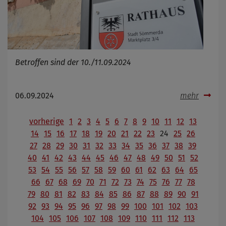
Betroffen sind der 10./11.09.2024
06.09.2024
mehr
vorherige
1
2
3
4
5
6
7
8
9
10
11
12
13
14
15
16
17
18
19
20
21
22
23
24
25
26
27
28
29
30
31
32
33
34
35
36
37
38
39
40
41
42
43
44
45
46
47
48
49
50
51
52
53
54
55
56
57
58
59
60
61
62
63
64
65
66
67
68
69
70
71
72
73
74
75
76
77
78
79
80
81
82
83
84
85
86
87
88
89
90
91
92
93
94
95
96
97
98
99
100
101
102
103
104
105
106
107
108
109
110
111
112
113