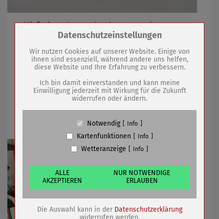
Schließzeit Rechts- und Ordnungsamt /
Zum Betrieb der Seite notwendige Cookies /
Datenschutzeinstellungen
Verkehrseinschränkungen Baumaßnahme Käthe-
Drittanbieter:
Kollwitz-Str.
Wir nutzen Cookies auf unserer Website. Einige von
ihnen sind essenziell, während andere uns helfen,
diese Website und Ihre Erfahrung zu verbessern.
Name
PHP Session Cookie
24.09.2024
mehr
Anbieter
Eigentümer dieser Website (Wenko-
Ich bin damit einverstanden und kann meine
Wenselaar GmbH & Co. KG)
Einwilligung jederzeit mit Wirkung für die Zukunft
widerrufen oder ändern.
Zweck
Absicherung Kontaktformular / SPAM
Gewinner des Heimat shoppen
Schutz
Gewinnspiels stehen fest!
Cookie Name
PHPSESSID, fe_typo_user
Notwendig
Info
Cookie Laufzeit
undefined
Kartenfunktionen
Info
Wetteranzeige
Info
Name
Cookiespeicherung Entscheidungscookie
Anbieter
Eigentümer dieser Website (Wenko-
Wenselaar GmbH & Co. KG)
ALLE
NUR NOTWENDIGE
AKZEPTIEREN
ERLAUBEN
Zweck
Speichert die Einstellungen der Besucher
bezüglich der Speicherung von Cookies.
Cookie Name
dywc
Die Auswahl kann in der
Datenschutzerklärung
Cookie Laufzeit
1 Jahr
widerrufen werden.