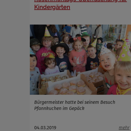
Name
Kindergärten
Anbieter
Zweck
Cookie 
Cookie La
Bürgermeister hatte bei seinem Besuch
Pfannkuchen im Gepäck
04.03.2019
mehr