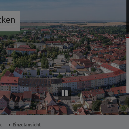
cken
se
Einzelansicht