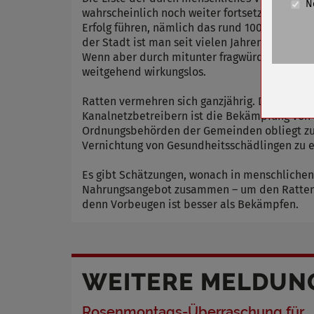
N
Cookie La
wahrscheinlich noch weiter fortsetzen. Die K
Erfolg führen, nämlich das rund 100 Kilome
Name
der Stadt ist man seit vielen Jahren eng in
Wenn aber durch mitunter fragwürdiges Verha
Anbieter
weitgehend wirkungslos.
Zweck
Cookie 
Ratten vermehren sich ganzjährig. Die Tragzei
Kanalnetzbetreibern ist die Bekämpfung von 
Cookie La
Ordnungsbehörden der Gemeinden obliegt zud
Vernichtung von Gesundheitsschädlingen zu e
Es gibt Schätzungen, wonach in menschlichen
Name
Nahrungsangebot zusammen – um den Ratten
Anbieter
denn Vorbeugen ist besser als Bekämpfen.
Zweck
Cookie 
Cookie La
WEITERE MELDUN
Rosenmontags-Überraschung für