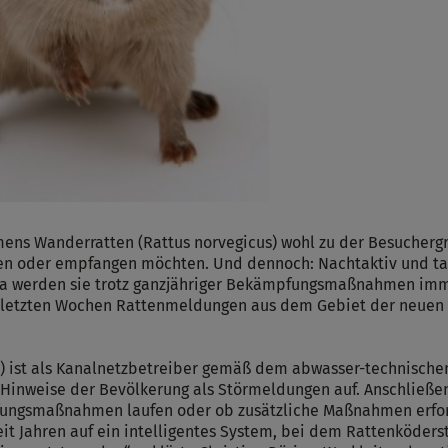
ens Wanderratten (Rattus norvegicus) wohl zu der Besucherg
en oder empfangen möchten. Und dennoch: Nachtaktiv und tags
erda werden sie trotz ganzjähriger Bekämpfungsmaßnahmen i
den letzten Wochen Rattenmeldungen aus dem Gebiet der neue
 ist als Kanalnetzbetreiber gemäß dem abwasser-technische
Hinweise der Bevölkerung als Störmeldungen auf. Anschließe
ungsmaßnahmen laufen oder ob zusätzliche Maßnahmen erforde
 Jahren auf ein intelligentes System, bei dem Rattenköders