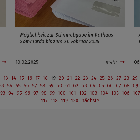
Möglichkeit zur Stimmabgabe im Rathaus
Sömmerda bis zum 21. Februar 2025
10.02.2025
mehr
06
2
13
14
15
16
17
18
19
20
21
22
23
24
25
26
27
28
29
53
54
55
56
57
58
59
60
61
62
63
64
65
66
67
68
69
93
94
95
96
97
98
99
100
101
102
103
104
105
106
107
117
118
119
120
nächste