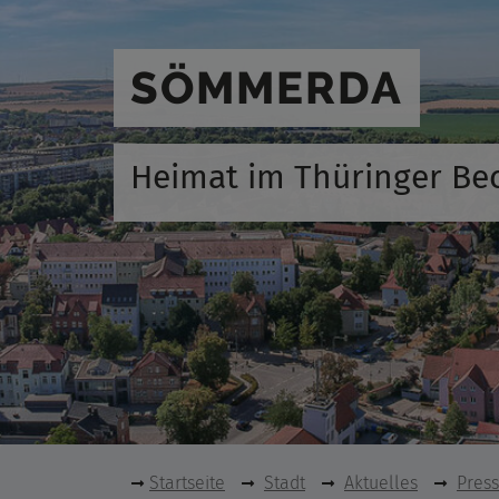
SÖMMERDA
Heimat im Thüringer Be
Startseite
Stadt
Aktuelles
Pres