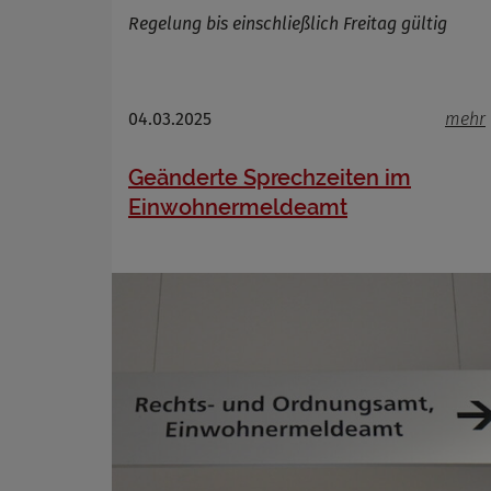
Regelung bis einschließlich Freitag gültig
Name
Anbieter
04.03.2025
mehr
Zweck
Cookie 
Geänderte Sprechzeiten im
Cookie La
Einwohnermeldeamt
Name
Anbieter
Zweck
Cookie 
Cookie La