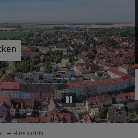
cken
se
Einzelansicht