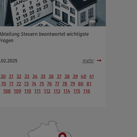
Abteilung Steuern beantwortet wichtigste
Fragen
.02.2025
mehr
30
31
32
33
34
35
36
37
38
39
40
41
70
71
72
73
74
75
76
77
78
79
80
81
108
109
110
111
112
113
114
115
116