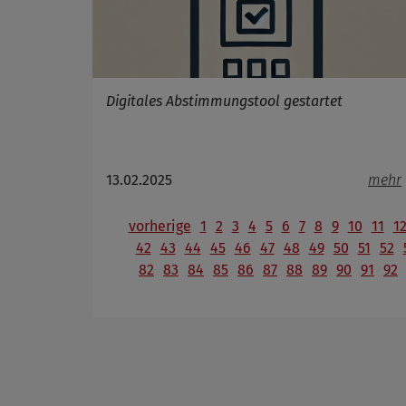
Digitales Abstimmungstool gestartet
13.02.2025
mehr
vorherige
1
2
3
4
5
6
7
8
9
10
11
1
42
43
44
45
46
47
48
49
50
51
52
82
83
84
85
86
87
88
89
90
91
92