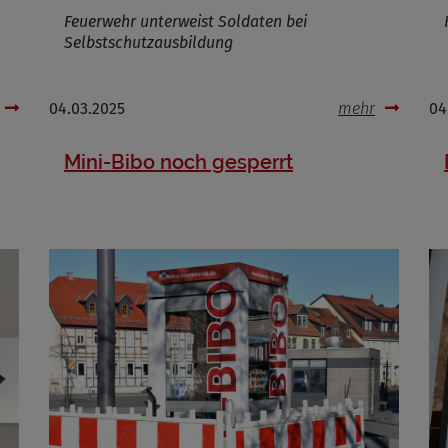
Feuerwehr unterweist Soldaten bei
Selbstschutzausbildung
Cookies die bei der Verwendung von OpenStreetMaps gesetzt werden
04.03.2025
mehr
04
Marketing/Tracking
Name
_osm_totp_token
Mini-Bibo noch gesperrt
ufzeit
Cookies die bei der Verwendung von OpenWeatherAPI gesetzt werden
Name
ufzeit
Infos schließen