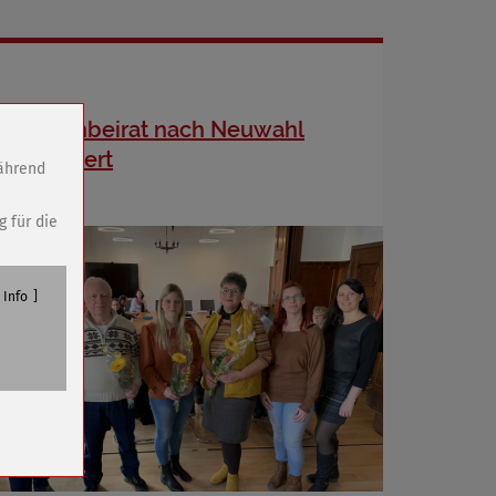
Seniorenbeirat nach Neuwahl
konstituiert
während
g für die
Info
n