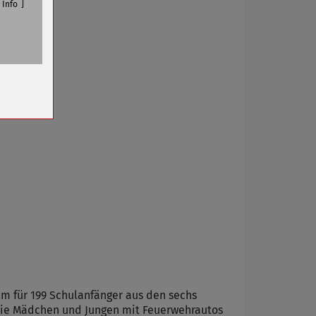
Info
n
m für 199 Schulanfänger aus den sechs
n die Mädchen und Jungen mit Feuerwehrautos