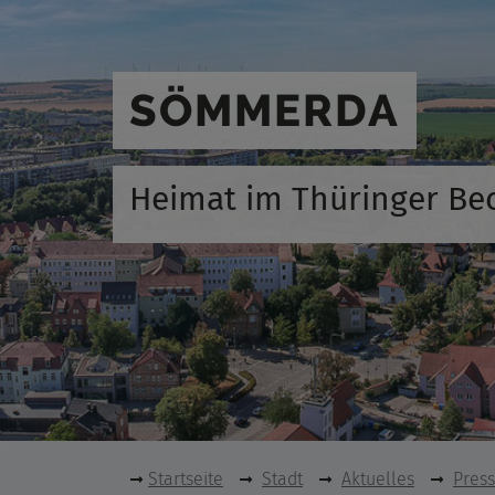
SÖMMERDA
Heimat im Thüringer Be
Startseite
Stadt
Aktuelles
Pres