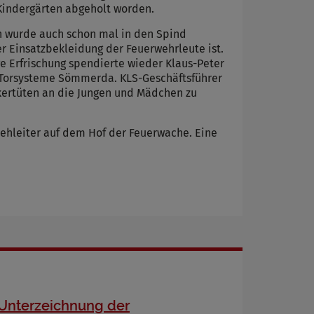
Kindergärten abgeholt worden.
en wurde auch schon mal in den Spind
er Einsatzbekleidung der Feuerwehrleute ist.
e Erfrischung spendierte wieder Klaus-Peter
KLS-Torsysteme Sömmerda. KLS-Geschäftsführer
ckertüten an die Jungen und Mädchen zu
rehleiter auf dem Hof der Feuerwache. Eine
Unterzeichnung der