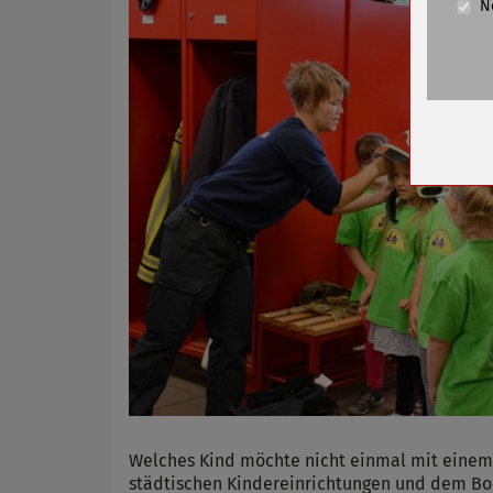
N
Cookie La
Name
Anbieter
Zweck
Cookie 
Cookie La
Name
Anbieter
Zweck
Cookie 
Cookie La
Welches Kind möchte nicht einmal mit einem 
städtischen Kindereinrichtungen und dem Boni