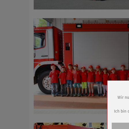
Wir nu
Name
Anbieter
Ich bin 
Zweck
Cookie 