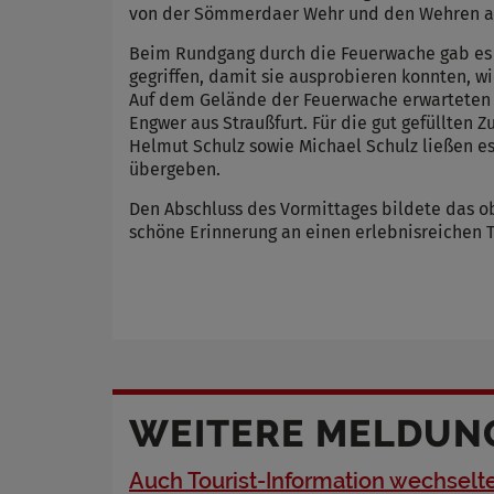
Name
von der Sömmerdaer Wehr und den Wehren aus
Anbieter
Beim Rundgang durch die Feuerwache gab es vi
Zweck
gegriffen, damit sie ausprobieren konnten, w
Cookie 
Auf dem Gelände der Feuerwache erwarteten d
Cookie La
Engwer aus Straußfurt. Für die gut gefüllten
Helmut Schulz sowie Michael Schulz ließen e
übergeben.
Den Abschluss des Vormittages bildete das ob
schöne Erinnerung an einen erlebnisreichen T
WEITERE MELDUN
Auch Tourist-Information wechselt