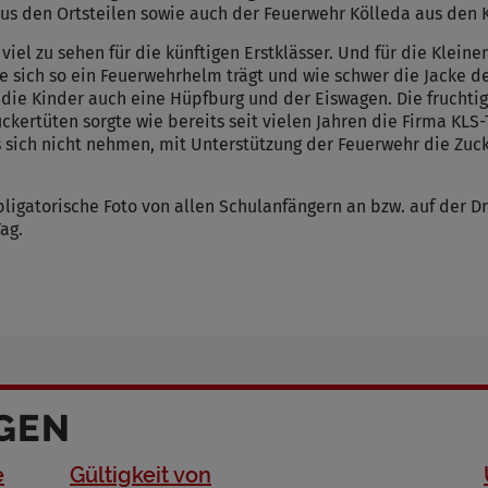
Cookies die bei der Verwendung von OpenWeatherAPI gesetzt werden
 den Ortsteilen sowie auch der Feuerwehr Kölleda aus den 
el zu sehen für die künftigen Erstklässer. Und für die Klein
ie sich so ein Feuerwehrhelm trägt und wie schwer die Jacke d
Name
ie Kinder auch eine Hüpfburg und der Eiswagen. Die fruchtig
ufzeit
 Zuckertüten sorgte wie bereits seit vielen Jahren die Firma 
s sich nicht nehmen, mit Unterstützung der Feuerwehr die Zu
Infos schließen
ligatorische Foto von allen Schulanfängern an bzw. auf der D
ag.
GEN
e
Gültigkeit von