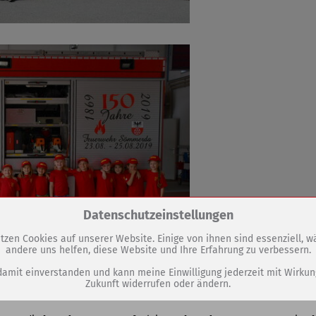
Zum Betrieb der Seite notwendige Cookies / Drittanbieter:
Datenschutzeinstellungen
tzen Cookies auf unserer Website. Einige von ihnen sind essenziell, 
andere uns helfen, diese Website und Ihre Erfahrung zu verbessern.
PHP Session Cookie
Eigentümer dieser Website (Wenko-Wenselaar GmbH & Co. KG)
damit einverstanden und kann meine Einwilligung jederzeit mit Wirkun
Zukunft widerrufen oder ändern.
Absicherung Kontaktformular / SPAM Schutz
Name
PHPSESSID, fe_typo_user