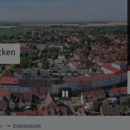
cken
se
Einzelansicht