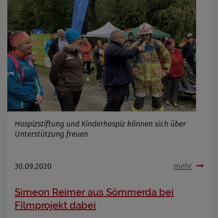
Anbieter
Zweck
Marketing/Tracking
Cookie Name
_osm_totp_token
Cookie Laufzeit
Name
Cookies die bei der Verwendung von
OpenWeatherAPI gesetzt werden
Anbieter
Zweck
Hospizstiftung und Kinderhospiz können sich über
Cookie Name
Unterstützung freuen
Cookie Laufzeit
30.09.2020
mehr
Infos schließen
Simeon Reimer aus Sömmerda bei
Filmprojekt dabei