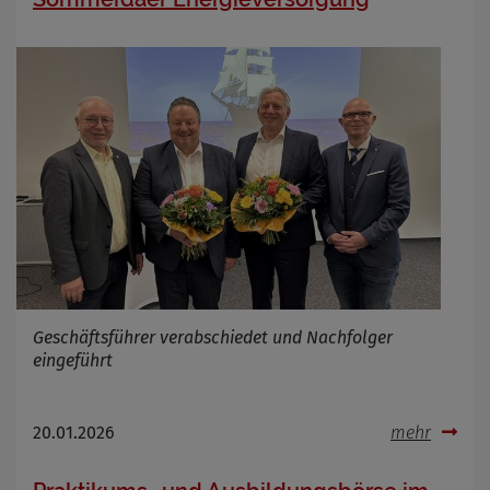
Anbieter
Zweck
Marketing/Tracking
Cookie Name
_osm_totp_token
Cookie Laufzeit
Name
Cookies die bei der Verwendung von
OpenWeatherAPI gesetzt werden
Anbieter
Zweck
Cookie Name
Cookie Laufzeit
Geschäftsführer verabschiedet und Nachfolger
eingeführt
Infos schließen
20.01.2026
mehr