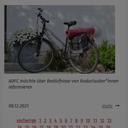
ADFC möchte über Bedürfnisse von Radurlauber*innen
informieren
08.12.2021
mehr
vorherige
1
2
3
4
5
6
7
8
9
10
11
12
13
14
15
16
17
18
19
20
21
22
23
24
25
26