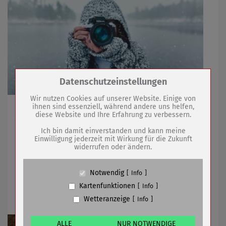
Zum Betrieb der Seite notwendige Cookies /
Datenschutzeinstellungen
Drittanbieter:
Wir nutzen Cookies auf unserer Website. Einige von
ihnen sind essenziell, während andere uns helfen,
Gewinner-Foto wird Adventskalender 2022 der Stadt
diese Website und Ihre Erfahrung zu verbessern.
Name
PHP Session Cookie
zieren
Anbieter
Eigentümer dieser Website (Wenko-
Ich bin damit einverstanden und kann meine
Wenselaar GmbH & Co. KG)
Einwilligung jederzeit mit Wirkung für die Zukunft
widerrufen oder ändern.
Zweck
Absicherung Kontaktformular / SPAM
15.12.2021
mehr
Schutz
Cookie Name
PHPSESSID, fe_typo_user
Notwendig
Info
Vorweihnachtliche Überraschung
Cookie Laufzeit
undefined
Kartenfunktionen
Info
gelungen
Wetteranzeige
Info
Name
Cookiespeicherung Entscheidungscookie
Anbieter
Eigentümer dieser Website (Wenko-
Wenselaar GmbH & Co. KG)
ALLE
NUR NOTWENDIGE