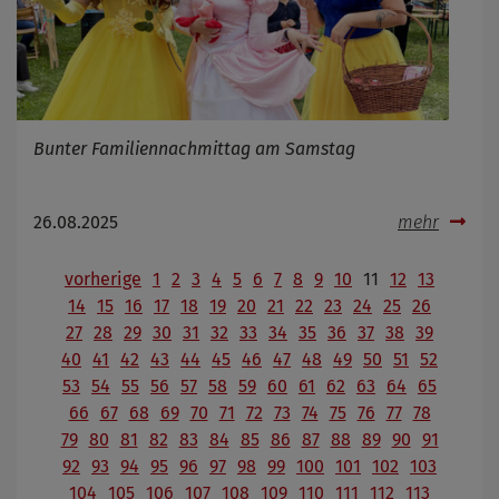
Bunter Familiennachmittag am Samstag
26.08.2025
mehr
vorherige
1
2
3
4
5
6
7
8
9
10
11
12
13
14
15
16
17
18
19
20
21
22
23
24
25
26
27
28
29
30
31
32
33
34
35
36
37
38
39
40
41
42
43
44
45
46
47
48
49
50
51
52
53
54
55
56
57
58
59
60
61
62
63
64
65
66
67
68
69
70
71
72
73
74
75
76
77
78
79
80
81
82
83
84
85
86
87
88
89
90
91
92
93
94
95
96
97
98
99
100
101
102
103
104
105
106
107
108
109
110
111
112
113