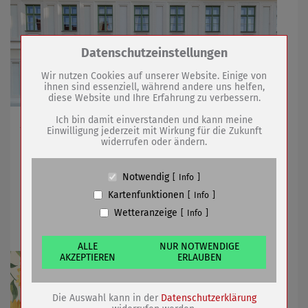
Zum Betrieb der Seite notwendige Cookies /
Datenschutzeinstellungen
Drittanbieter:
Wir nutzen Cookies auf unserer Website. Einige von
ihnen sind essenziell, während andere uns helfen,
diese Website und Ihre Erfahrung zu verbessern.
Name
PHP Session Cookie
Anbieter
Eigentümer dieser Website (Wenko-
Ich bin damit einverstanden und kann meine
Am 09. September vielfältiges Programm /
Wenselaar GmbH & Co. KG)
Einwilligung jederzeit mit Wirkung für die Zukunft
Buchvorstellung und besondere Einweihung
widerrufen oder ändern.
Zweck
Absicherung Kontaktformular / SPAM
Schutz
Cookie Name
PHPSESSID, fe_typo_user
Notwendig
Info
05.09.2025
mehr
Cookie Laufzeit
undefined
Kartenfunktionen
Info
Wetteranzeige
Info
25. Bauernmarkt mit Ernteumzug
Name
Cookiespeicherung Entscheidungscookie
Anbieter
Eigentümer dieser Website (Wenko-
Wenselaar GmbH & Co. KG)
ALLE
NUR NOTWENDIGE
AKZEPTIEREN
ERLAUBEN
Zweck
Speichert die Einstellungen der Besucher
bezüglich der Speicherung von Cookies.
Cookie Name
dywc
Die Auswahl kann in der
Datenschutzerklärung
Cookie Laufzeit
1 Jahr