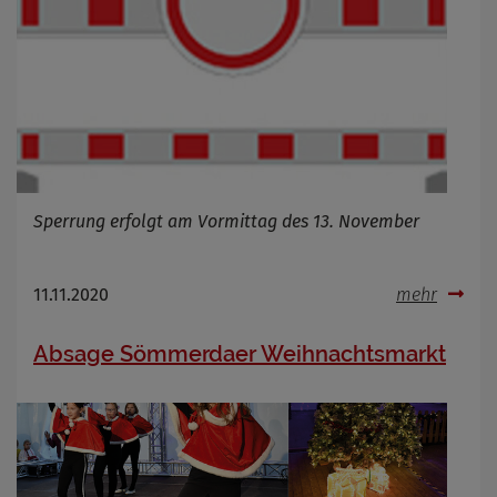
Cookie Laufzeit
Name
Cookies die bei der Verwendung von
OpenWeatherAPI gesetzt werden
Anbieter
Zweck
Cookie Name
Sperrung erfolgt am Vormittag des 13. November
Cookie Laufzeit
Infos schließen
11.11.2020
mehr
Absage Sömmerdaer Weihnachtsmarkt