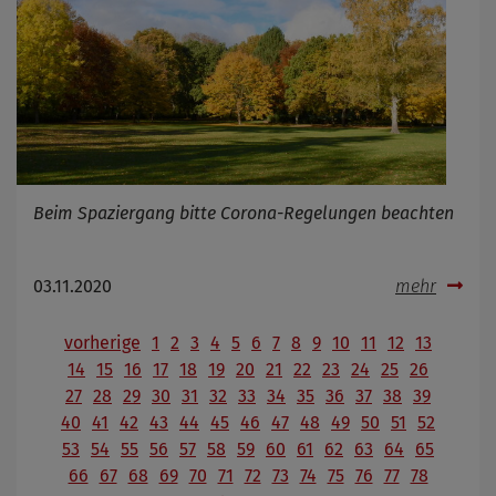
Beim Spaziergang bitte Corona-Regelungen beachten
03.11.2020
mehr
vorherige
1
2
3
4
5
6
7
8
9
10
11
12
13
14
15
16
17
18
19
20
21
22
23
24
25
26
27
28
29
30
31
32
33
34
35
36
37
38
39
40
41
42
43
44
45
46
47
48
49
50
51
52
53
54
55
56
57
58
59
60
61
62
63
64
65
66
67
68
69
70
71
72
73
74
75
76
77
78