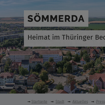
SÖMMERDA
Heimat im Thüringer Be
Startseite
Stadt
Aktuelles
Pres