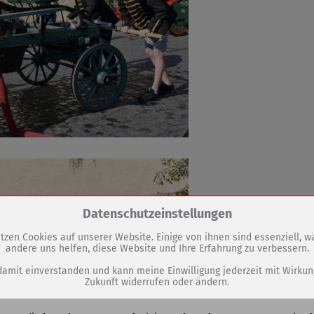
Zum Betrieb der Seite notwendige Cookies / Drittanbieter:
Datenschutzeinstellungen
tzen Cookies auf unserer Website. Einige von ihnen sind essenziell, 
andere uns helfen, diese Website und Ihre Erfahrung zu verbessern.
PHP Session Cookie
Eigentümer dieser Website (Wenko-Wenselaar GmbH & Co. KG)
damit einverstanden und kann meine Einwilligung jederzeit mit Wirkun
Zukunft widerrufen oder ändern.
Absicherung Kontaktformular / SPAM Schutz
Name
PHPSESSID, fe_typo_user