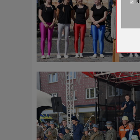
N
Cookie La
Name
Anbieter
Zweck
Cookie 
Cookie La
Name
Anbieter
Zweck
Cookie 
Cookie La