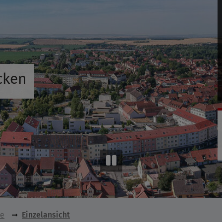
cken
se
Einzelansicht