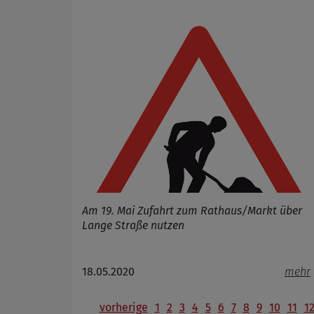
Am 19. Mai Zufahrt zum Rathaus/Markt über
Lange Straße nutzen
18.05.2020
mehr
vorherige
1
2
3
4
5
6
7
8
9
10
11
1