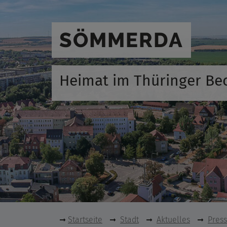
SÖMMERDA
Heimat im Thüringer Be
Startseite
Stadt
Aktuelles
Pres