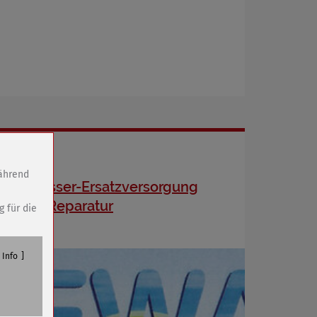
während
Trinkwasser-Ersatzversorgung
wegen Reparatur
g für die
Info