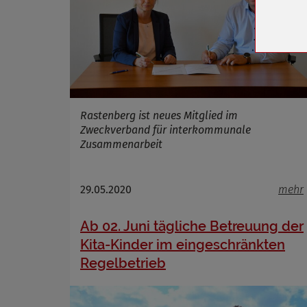
Zweck
Cookie 
Cookie La
Rastenberg ist neues Mitglied im
Name
Zweckverband für interkommunale
Anbieter
Zusammenarbeit
Zweck
Cookie 
Cookie La
29.05.2020
mehr
Ab 02. Juni tägliche Betreuung der
Kita-Kinder im eingeschränkten
Name
Regelbetrieb
Anbieter
Zweck
Cookie 