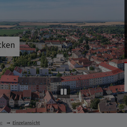
cken
se
Einzelansicht