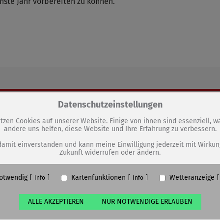
chste Jahr vorbereiten zu können.
GEN
Zum Betrieb der Seite notwendige Cookies / Drittanbieter:
Datenschutzeinstellungen
tzen Cookies auf unserer Website. Einige von ihnen sind essenziell, 
Sichtbarer Baufortschritt im
andere uns helfen, diese Website und Ihre Erfahrung zu verbessern.
PHP Session Cookie
Sömmerdaer Freibad
Eigentümer dieser Website (Wenko-Wenselaar GmbH & Co. KG)
damit einverstanden und kann meine Einwilligung jederzeit mit Wirkun
Zukunft widerrufen oder ändern.
Absicherung Kontaktformular / SPAM Schutz
Name
PHPSESSID, fe_typo_user
otwendig
Kartenfunktionen
Wetteranzeige
ufzeit
undefined
Info
Info
ALLE AKZEPTIEREN
NUR NOTWENDIGE ERLAUBEN
Cookiespeicherung Entscheidungscookie
Eigentümer dieser Website (Wenko-Wenselaar GmbH & Co. KG)