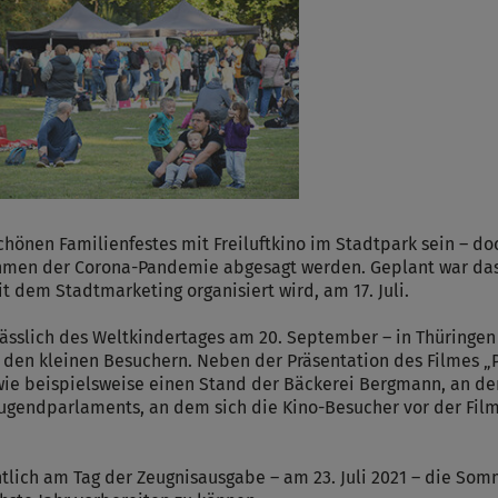
schönen Familienfestes mit Freiluftkino im Stadtpark sein – d
hmen der Corona-Pandemie abgesagt werden. Geplant war das 
dem Stadtmarketing organisiert wird, am 17. Juli.
lässlich des Weltkindertages am 20. September – in Thüringen 
den kleinen Besuchern. Neben der Präsentation des Filmes „Ph
wie beispielsweise einen Stand der Bäckerei Bergmann, an d
Jugendparlaments, an dem sich die Kino-Besucher vor der Fil
htlich am Tag der Zeugnisausgabe – am 23. Juli 2021 – die Som