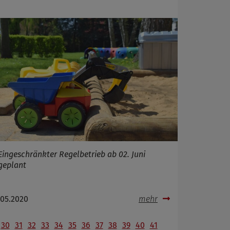
Eingeschränkter Regelbetrieb ab 02. Juni
geplant
.05.2020
mehr
30
31
32
33
34
35
36
37
38
39
40
41