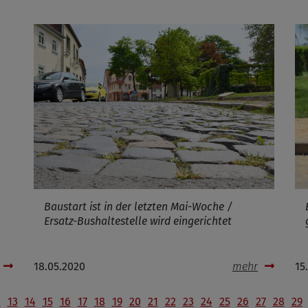
Baustart ist in der letzten Mai-Woche /
Ersatz-Bushaltestelle wird eingerichtet
18.05.2020
mehr
15
2
13
14
15
16
17
18
19
20
21
22
23
24
25
26
27
28
29