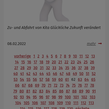
Zu- und Abfahrt von Kita Glückliche Zukunft verändert
08.02.2022
mehr
vorherige
1
2
3
4
5
6
7
8
9
10
11
12
13
14
15
16
17
18
19
20
21
22
23
24
25
26
27
28
29
30
31
32
33
34
35
36
37
38
39
40
41
42
43
44
45
46
47
48
49
50
51
52
53
54
55
56
57
58
59
60
61
62
63
64
65
66
67
68
69
70
71
72
73
74
75
76
77
78
79
80
81
82
83
84
85
86
87
88
89
90
91
92
93
94
95
96
97
98
99
100
101
102
103
104
105
106
107
108
109
110
111
112
113
114
115
116
117
118
119
120
nächste