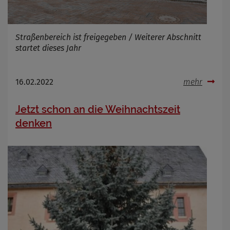
Name
Cookies die bei der Verwendung von
OpenWeatherAPI gesetzt werden
Straßenbereich ist freigegeben / Weiterer Abschnitt
startet dieses Jahr
Anbieter
Zweck
Cookie Name
16.02.2022
mehr
Cookie Laufzeit
Jetzt schon an die Weihnachtszeit
Infos schließen
denken