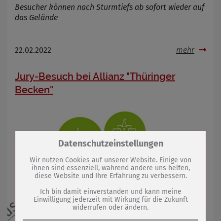
Besucher können nach Sturmtiefs ab sofort wieder auf
das Gelände
22.02.2022
mehr
Jury-Besuch bei Allianz "Thüringer
Becken"
Zum Betrieb der Seite notwendige Cookies /
Datenschutzeinstellungen
Drittanbieter:
Wir nutzen Cookies auf unserer Website. Einige von
ihnen sind essenziell, während andere uns helfen,
diese Website und Ihre Erfahrung zu verbessern.
Name
PHP Session Cookie
Anbieter
Eigentümer dieser Website (Wenko-
Ich bin damit einverstanden und kann meine
Wenselaar GmbH & Co. KG)
Einwilligung jederzeit mit Wirkung für die Zukunft
widerrufen oder ändern.
Zweck
Absicherung Kontaktformular / SPAM
Schutz