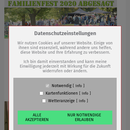
Zum Betrieb der Seite notwendige Cookies /
Datenschutzeinstellungen
Drittanbieter:
Wir nutzen Cookies auf unserer Website. Einige von
Neuer Termin voraussichtlich am 23. Juli 2021
ihnen sind essenziell, während andere uns helfen,
diese Website und Ihre Erfahrung zu verbessern.
Name
PHP Session Cookie
Anbieter
Eigentümer dieser Website (Wenko-
Ich bin damit einverstanden und kann meine
Wenselaar GmbH & Co. KG)
28.04.2020
mehr
Einwilligung jederzeit mit Wirkung für die Zukunft
widerrufen oder ändern.
Zweck
Absicherung Kontaktformular / SPAM
Schutz
Bibliothek und Museum wieder für
Cookie Name
PHPSESSID, fe_typo_user
Notwendig
Info
Besucherverkehr geöffnet
Cookie Laufzeit
undefined
Kartenfunktionen
Info
Wetteranzeige
Info
Name
Cookiespeicherung Entscheidungscookie
Anbieter
Eigentümer dieser Website (Wenko-
Wenselaar GmbH & Co. KG)
ALLE
NUR NOTWENDIGE
AKZEPTIEREN
ERLAUBEN
Zweck
Speichert die Einstellungen der Besucher
bezüglich der Speicherung von Cookies.