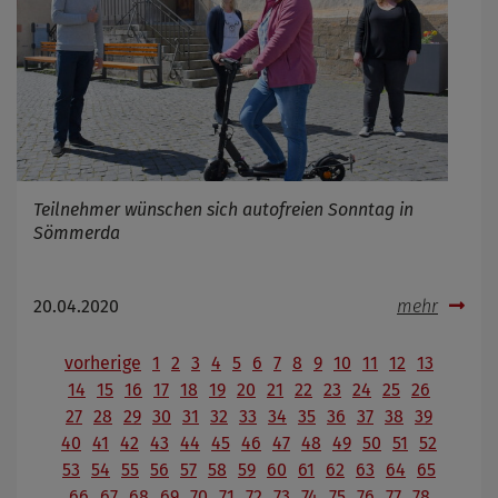
Teilnehmer wünschen sich autofreien Sonntag in
Sömmerda
20.04.2020
mehr
vorherige
1
2
3
4
5
6
7
8
9
10
11
12
13
14
15
16
17
18
19
20
21
22
23
24
25
26
27
28
29
30
31
32
33
34
35
36
37
38
39
40
41
42
43
44
45
46
47
48
49
50
51
52
53
54
55
56
57
58
59
60
61
62
63
64
65
66
67
68
69
70
71
72
73
74
75
76
77
78