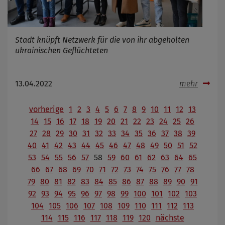
Stadt knüpft Netzwerk für die von ihr abgeholten
ukrainischen Geflüchteten
13.04.2022
mehr
vorherige
1
2
3
4
5
6
7
8
9
10
11
12
13
14
15
16
17
18
19
20
21
22
23
24
25
26
27
28
29
30
31
32
33
34
35
36
37
38
39
40
41
42
43
44
45
46
47
48
49
50
51
52
53
54
55
56
57
58
59
60
61
62
63
64
65
66
67
68
69
70
71
72
73
74
75
76
77
78
79
80
81
82
83
84
85
86
87
88
89
90
91
92
93
94
95
96
97
98
99
100
101
102
103
104
105
106
107
108
109
110
111
112
113
114
115
116
117
118
119
120
nächste