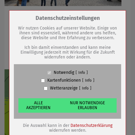
Sömmerdaer Gartenmarkt lockte mit Pflanzenvielfalt
Zum Betrieb der Seite notwendige Cookies /
Datenschutzeinstellungen
und Musik
Drittanbieter:
Wir nutzen Cookies auf unserer Website. Einige von
ihnen sind essenziell, während andere uns helfen,
diese Website und Ihre Erfahrung zu verbessern.
Name
PHP Session Cookie
02.05.2022
mehr
Anbieter
Eigentümer dieser Website (Wenko-
Ich bin damit einverstanden und kann meine
Wenselaar GmbH & Co. KG)
Einwilligung jederzeit mit Wirkung für die Zukunft
Kreativer Slogan gesucht
widerrufen oder ändern.
Zweck
Absicherung Kontaktformular / SPAM
Schutz
Cookie Name
PHPSESSID, fe_typo_user
Notwendig
Info
Cookie Laufzeit
undefined
Kartenfunktionen
Info
Wetteranzeige
Info
Name
Cookiespeicherung Entscheidungscookie
Anbieter
Eigentümer dieser Website (Wenko-
Wenselaar GmbH & Co. KG)
ALLE
NUR NOTWENDIGE
AKZEPTIEREN
ERLAUBEN
Zweck
Speichert die Einstellungen der Besucher
bezüglich der Speicherung von Cookies.
Cookie Name
dywc
Die Auswahl kann in der
Datenschutzerklärung
Cookie Laufzeit
1 Jahr
widerrufen werden.