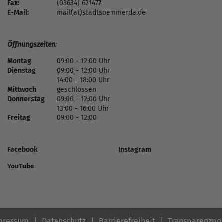
Fax:
(03634) 621477
E-Mail:
mail(at)stadtsoemmerda.de
Öffnungszeiten:
Montag
09:00 - 12:00 Uhr
Dienstag
09:00 - 12:00 Uhr
14:00 - 18:00 Uhr
Mittwoch
geschlossen
Donnerstag
09:00 - 12:00 Uhr
13:00 - 16:00 Uhr
Freitag
09:00 - 12:00
Facebook
Instagram
YouTube
pressum
Datenschutz
Barrierefreiheit
Transparenzpo