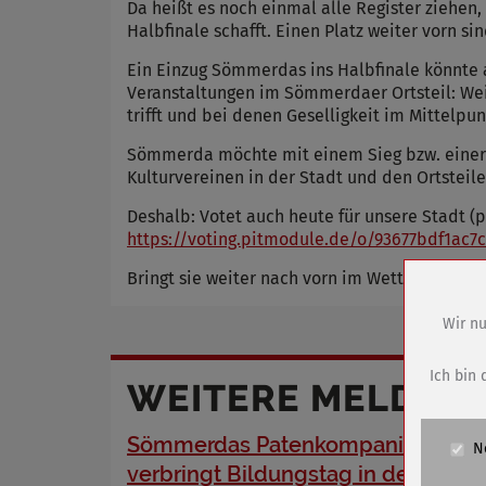
Da heißt es noch einmal alle Register ziehe
Halbfinale schafft. Einen Platz weiter vorn si
Ein Einzug Sömmerdas ins Halbfinale könnte a
Veranstaltungen im Sömmerdaer Ortsteil: Wei
trifft und bei denen Geselligkeit im Mittelpun
Sömmerda möchte mit einem Sieg bzw. einer 
Kulturvereinen in der Stadt und den Ortsteil
Deshalb: Votet auch heute für unsere Stadt (
https://voting.pitmodule.de/o/93677bdf1ac7c
Bringt sie weiter nach vorn im Wettbewerb! In
Wir nu
Name
Anbieter
Ich bin 
WEITERE MELDUN
Zweck
Cookie 
Sömmerdas Patenkompanie
N
Cookie La
verbringt Bildungstag in der