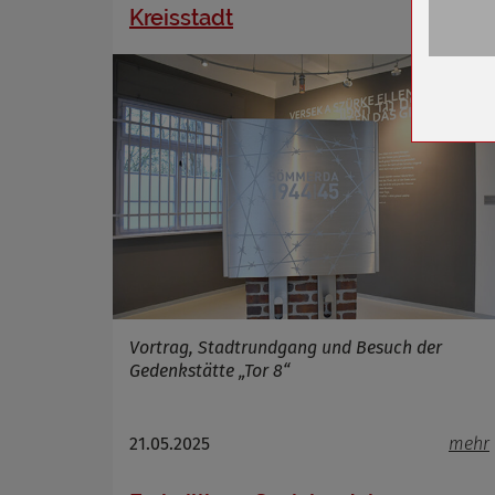
Kreisstadt
Name
Anbieter
Zweck
Cookie 
Cookie La
Name
Anbieter
Zweck
Cookie 
Vortrag, Stadtrundgang und Besuch der
Cookie La
Gedenkstätte „Tor 8“
21.05.2025
mehr
Name
Anbieter