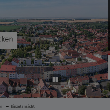
cken
se
Einzelansicht