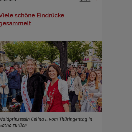
Viele schöne Eindrücke
gesammelt
Waidprinzessin Celina I. vom Thüringentag in
Gotha zurück