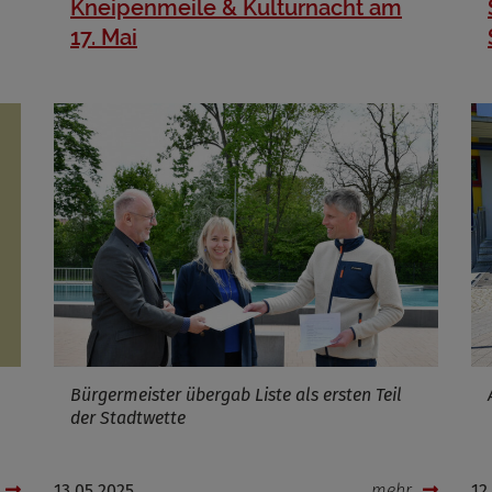
Kneipenmeile & Kulturnacht am
17. Mai
Name
ufzeit
Infos schließen
Bürgermeister übergab Liste als ersten Teil
der Stadtwette
13.05.2025
mehr
12