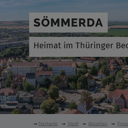
SÖMMERDA
Heimat im Thüringer Be
Startseite
Stadt
Aktuelles
Pres