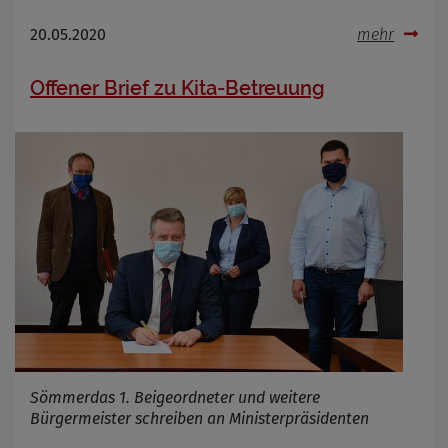
OpenWeatherAPI gesetzt werden
Anbieter
20.05.2020
mehr
Zweck
Cookie Name
Offener Brief zu Kita-Betreuung
Cookie Laufzeit
Infos schließen
Sömmerdas 1. Beigeordneter und weitere
Bürgermeister schreiben an Ministerpräsidenten