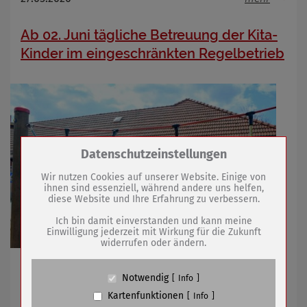
Ab 02. Juni tägliche Betreuung der Kita-
Kinder im eingeschränkten Regelbetrieb
Zum Betrieb der Seite notwendige Cookies /
Datenschutzeinstellungen
Drittanbieter:
Wir nutzen Cookies auf unserer Website. Einige von
ihnen sind essenziell, während andere uns helfen,
diese Website und Ihre Erfahrung zu verbessern.
Name
PHP Session Cookie
Anbieter
Eigentümer dieser Website (Wenko-
Ich bin damit einverstanden und kann meine
Wenselaar GmbH & Co. KG)
Einwilligung jederzeit mit Wirkung für die Zukunft
widerrufen oder ändern.
Zweck
Absicherung Kontaktformular / SPAM
Schutz
Teams in den sechs städtischen Kindereinrichtungen
Cookie Name
PHPSESSID, fe_typo_user
Notwendig
Info
sind vorbereitet
Cookie Laufzeit
undefined
Kartenfunktionen
Info