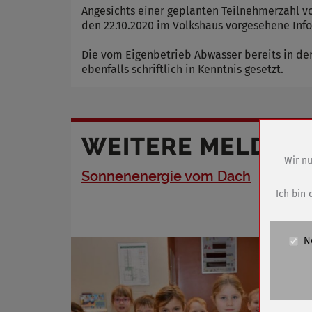
Angesichts einer geplanten Teilnehmerzahl v
den 22.10.2020 im Volkshaus vorgesehene Inf
Die vom Eigenbetrieb Abwasser bereits in de
ebenfalls schriftlich in Kenntnis gesetzt.
WEITERE MELDUN
Wir nu
Sonnenenergie vom Dach
Name
Anbieter
Ich bin 
Zweck
Cookie 
N
Cookie La
Name
Anbieter
Zweck