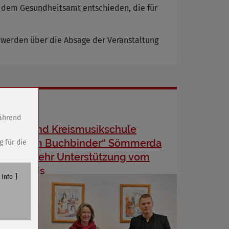
t dem Gesundheitsamt entschieden, die für
 werden über die Absage der Veranstaltung
während
Stadt- und Kreismusikschule
„Wilhelm Buchbinder“ Sömmerda
g für die
erhält mehr Unterstützung vom
Landkreis
Info
n