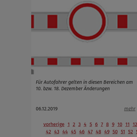
Für Autofahrer gelten in diesen Bereichen am
10. bzw. 18. Dezember Änderungen
06.12.2019
mehr
vorherige
1
2
3
4
5
6
7
8
9
10
11
1
42
43
44
45
46
47
48
49
50
51
52