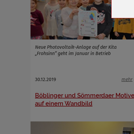
Cookie 
Cookie La
Name
Neue Photovoltaik-Anlage auf der Kita
Anbieter
„Frohsinn“ geht im Januar in Betrieb
Zweck
Cookie 
Cookie La
30.12.2019
mehr
Böblinger und Sömmerdaer Motiv
auf einem Wandbild
Name
Anbieter
Zweck
Cookie 
Cookie La