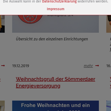
Die Auswahl kann in der
Datenschutzerklärung
widerrufen werden.
Cookies.
Name
dywc
Impressum
ufzeit
1 Jahr
Cookies die bei der Verwendung von OpenStreetMaps gesetzt werden
Übersicht zu den einzelnen Einrichtungen
Marketing/Tracking
Name
_osm_totp_token
ufzeit
19.12.2019
mehr
16
e
Weihnachtsgruß der Sömmerdaer
Energieversorgung
Cookies die bei der Verwendung von OpenWeatherAPI gesetzt werden
Name
ufzeit