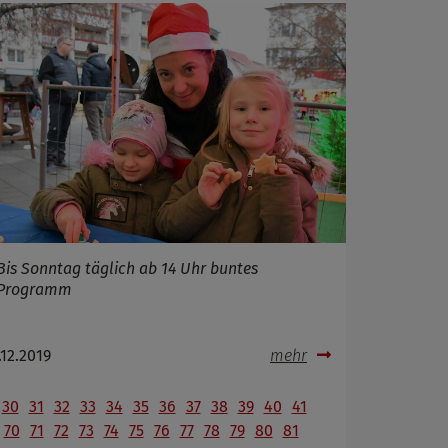
Bis Sonntag täglich ab 14 Uhr buntes
Programm
.12.2019
mehr
30
31
32
33
34
35
36
37
38
39
40
41
70
71
72
73
74
75
76
77
78
79
80
81