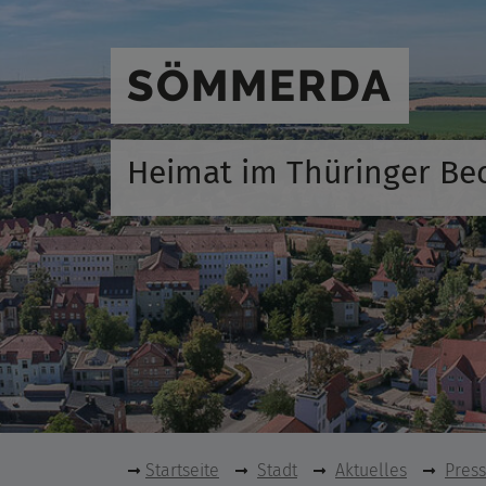
SÖMMERDA
Heimat im Thüringer Be
Startseite
Stadt
Aktuelles
Pres