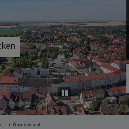
cken
se
Einzelansicht