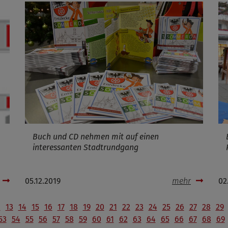
Buch und CD nehmen mit auf einen
interessanten Stadtrundgang
05.12.2019
mehr
02
2
13
14
15
16
17
18
19
20
21
22
23
24
25
26
27
28
29
53
54
55
56
57
58
59
60
61
62
63
64
65
66
67
68
69