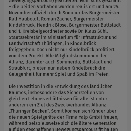
(Bewegungsparcours) gearbeitet. Nun ist es geschafft
– die beiden Vorhaben wurden realisiert und am 25.
November offiziell durch Sömmerdas Bürgermeister
Ralf Hauboldt, Roman Zacher, Bürgermeister
Kindelbrück, Hendrik Blose, Bürgermeister Buttstädt
und 1. Kreisbeigeordneter sowie Dr. Klaus Sühl,
Staatssekretär im Ministerium für Infrastruktur und
Landwirtschaft Thüringen, in Kindelbrück
freigegeben. Doch nicht nur Kindelbrück profitiert
von dem Projekt. Alle Mitgliedskommunen der
Allianz, darunter auch Sömmerda, Buttstädt und
Straußfurt, bieten nun neben Kindelbrück die
Gelegenheit für mehr Spiel und Spaß im Freien.
Die Investition in die Entwicklung des ländlichen
Raumes, insbesondere das Sicherstellen von
gleichen Lebensverhältnissen für alle ist unter
anderem ein Ziel des Zweckverbandes Allianz
„Thüringer Becken“. Somit können sich Kinder über
die neuen Spielgeräte der Firma Yalp GmbH freuen,
während beispielsweise sich die ältere Generation
auf den geschaffenen Bewegungsparcours fit halten