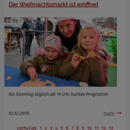
Der Weihnachtsmarkt ist eröffnet
Bis Sonntag täglich ab 14 Uhr buntes Programm
02.12.2019
mehr
vorherige
1
2
3
4
5
6
7
8
9
10
11
12
13