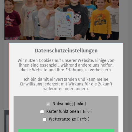
Neue Photovoltaik-Anlage auf der Kita „Frohsinn“ geht
Zum Betrieb der Seite notwendige Cookies /
Datenschutzeinstellungen
im Januar in Betrieb
Drittanbieter:
Wir nutzen Cookies auf unserer Website. Einige von
ihnen sind essenziell, während andere uns helfen,
diese Website und Ihre Erfahrung zu verbessern.
Name
PHP Session Cookie
30.12.2019
mehr
Anbieter
Eigentümer dieser Website (Wenko-
Ich bin damit einverstanden und kann meine
Wenselaar GmbH & Co. KG)
Einwilligung jederzeit mit Wirkung für die Zukunft
Schließzeiten der Verwaltung zu
widerrufen oder ändern.
Zweck
Absicherung Kontaktformular / SPAM
Schutz
Weihnachten und zum Jahreswechsel
Cookie Name
PHPSESSID, fe_typo_user
Notwendig
Info
Cookie Laufzeit
undefined
Kartenfunktionen
Info
Wetteranzeige
Info
Name
Cookiespeicherung Entscheidungscookie
Anbieter
Eigentümer dieser Website (Wenko-