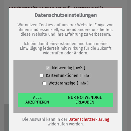
Stadtverwaltung reagiert auf Gesetzesnovelle
Zum Betrieb der Seite notwendige Cookies /
Datenschutzeinstellungen
Drittanbieter:
Wir nutzen Cookies auf unserer Website. Einige von
19.10.2022
mehr
ihnen sind essenziell, während andere uns helfen,
diese Website und Ihre Erfahrung zu verbessern.
Name
PHP Session Cookie
Seniorensprechtunde des
Anbieter
Eigentümer dieser Website (Wenko-
Ich bin damit einverstanden und kann meine
Wenselaar GmbH & Co. KG)
Einwilligung jederzeit mit Wirkung für die Zukunft
Seniorenbeirates
widerrufen oder ändern.
Zweck
Absicherung Kontaktformular / SPAM
Schutz
Cookie Name
PHPSESSID, fe_typo_user
Notwendig
Info
Cookie Laufzeit
undefined
Kartenfunktionen
Info
Wetteranzeige
Info
Name
Cookiespeicherung Entscheidungscookie
Anbieter
Eigentümer dieser Website (Wenko-
Wenselaar GmbH & Co. KG)
ALLE
NUR NOTWENDIGE
AKZEPTIEREN
ERLAUBEN
Zweck
Speichert die Einstellungen der Besucher
bezüglich der Speicherung von Cookies.
Cookie Name
dywc
Die Auswahl kann in der
Datenschutzerklärung
Cookie Laufzeit
1 Jahr
widerrufen werden.