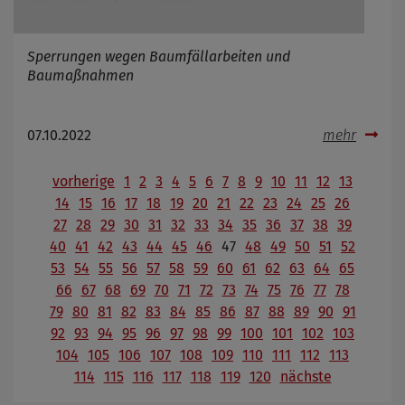
Sperrungen wegen Baumfällarbeiten und
Baumaßnahmen
07.10.2022
mehr
vorherige
1
2
3
4
5
6
7
8
9
10
11
12
13
14
15
16
17
18
19
20
21
22
23
24
25
26
27
28
29
30
31
32
33
34
35
36
37
38
39
40
41
42
43
44
45
46
47
48
49
50
51
52
53
54
55
56
57
58
59
60
61
62
63
64
65
66
67
68
69
70
71
72
73
74
75
76
77
78
79
80
81
82
83
84
85
86
87
88
89
90
91
92
93
94
95
96
97
98
99
100
101
102
103
104
105
106
107
108
109
110
111
112
113
114
115
116
117
118
119
120
nächste