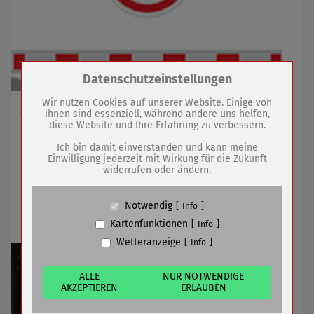
Zum Betrieb der Seite notwendige Cookies /
Datenschutzeinstellungen
Drittanbieter:
Wir nutzen Cookies auf unserer Website. Einige von
Am 05. und 06. März Sperrung im Bereich Parkweg
ihnen sind essenziell, während andere uns helfen,
diese Website und Ihre Erfahrung zu verbessern.
Name
PHP Session Cookie
Anbieter
Eigentümer dieser Website (Wenko-
Ich bin damit einverstanden und kann meine
Wenselaar GmbH & Co. KG)
03.03.2020
mehr
Einwilligung jederzeit mit Wirkung für die Zukunft
widerrufen oder ändern.
Zweck
Absicherung Kontaktformular / SPAM
Schutz
Sömmerdaer Waidprinzessin für die
Cookie Name
PHPSESSID, fe_typo_user
Notwendig
Info
Amtszeit 2020-2022 gesucht
Cookie Laufzeit
undefined
Kartenfunktionen
Info
Wetteranzeige
Info
Name
Cookiespeicherung Entscheidungscookie
Anbieter
Eigentümer dieser Website (Wenko-
Wenselaar GmbH & Co. KG)
ALLE
NUR NOTWENDIGE
AKZEPTIEREN
ERLAUBEN
Zweck
Speichert die Einstellungen der Besucher
bezüglich der Speicherung von Cookies.