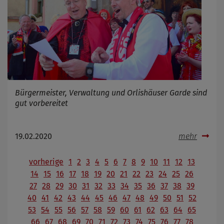
Bürgermeister, Verwaltung und Orlishäuser Garde sind
gut vorbereitet
19.02.2020
mehr
vorherige
1
2
3
4
5
6
7
8
9
10
11
12
13
14
15
16
17
18
19
20
21
22
23
24
25
26
27
28
29
30
31
32
33
34
35
36
37
38
39
40
41
42
43
44
45
46
47
48
49
50
51
52
53
54
55
56
57
58
59
60
61
62
63
64
65
66
67
68
69
70
71
72
73
74
75
76
77
78