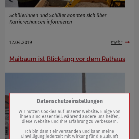
Schülerinnen und Schüler konnten sich über
Karrierechancen informieren
12.04.2019
mehr
Maibaum ist Blickfang vor dem Rathaus
Zum Betrieb der Seite notwendige Cookies /
Datenschutzeinstellungen
Drittanbieter:
Wir nutzen Cookies auf unserer Website. Einige von
ihnen sind essenziell, während andere uns helfen,
diese Website und Ihre Erfahrung zu verbessern.
Name
PHP Session Cookie
Anbieter
Eigentümer dieser Website (Wenko-
Ich bin damit einverstanden und kann meine
Wenselaar GmbH & Co. KG)
Einwilligung jederzeit mit Wirkung für die Zukunft