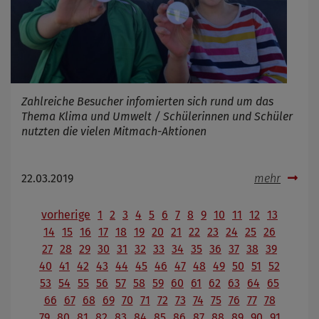
Zahlreiche Besucher infomierten sich rund um das
Thema Klima und Umwelt / Schülerinnen und Schüler
nutzten die vielen Mitmach-Aktionen
22.03.2019
mehr
vorherige
1
2
3
4
5
6
7
8
9
10
11
12
13
14
15
16
17
18
19
20
21
22
23
24
25
26
27
28
29
30
31
32
33
34
35
36
37
38
39
40
41
42
43
44
45
46
47
48
49
50
51
52
53
54
55
56
57
58
59
60
61
62
63
64
65
66
67
68
69
70
71
72
73
74
75
76
77
78
79
80
81
82
83
84
85
86
87
88
89
90
91