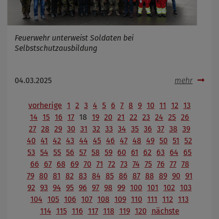
Feuerwehr unterweist Soldaten bei
Selbstschutzausbildung
04.03.2025
mehr
vorherige
1
2
3
4
5
6
7
8
9
10
11
12
13
14
15
16
17
18
19
20
21
22
23
24
25
26
27
28
29
30
31
32
33
34
35
36
37
38
39
40
41
42
43
44
45
46
47
48
49
50
51
52
53
54
55
56
57
58
59
60
61
62
63
64
65
66
67
68
69
70
71
72
73
74
75
76
77
78
79
80
81
82
83
84
85
86
87
88
89
90
91
92
93
94
95
96
97
98
99
100
101
102
103
104
105
106
107
108
109
110
111
112
113
114
115
116
117
118
119
120
nächste