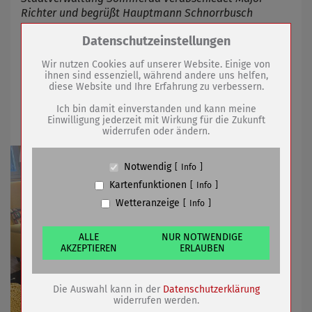
Richter und begrüßt Hauptmann Schnorrbusch
Zum Betrieb der Seite notwendige Cookies /
Datenschutzeinstellungen
Drittanbieter:
28.03.2025
mehr
Wir nutzen Cookies auf unserer Website. Einige von
ihnen sind essenziell, während andere uns helfen,
diese Website und Ihre Erfahrung zu verbessern.
Name
PHP Session Cookie
Ausbildungsverträge für 2025
Anbieter
Eigentümer dieser Website (Wenko-
Ich bin damit einverstanden und kann meine
unterzeichnet
Wenselaar GmbH & Co. KG)
Einwilligung jederzeit mit Wirkung für die Zukunft
widerrufen oder ändern.
Zweck
Absicherung Kontaktformular / SPAM
Schutz
Cookie Name
PHPSESSID, fe_typo_user
Notwendig
Info
Cookie Laufzeit
undefined
Kartenfunktionen
Info
Wetteranzeige
Info
Name
Cookiespeicherung Entscheidungscookie
Anbieter
Eigentümer dieser Website (Wenko-
Wenselaar GmbH & Co. KG)
ALLE
NUR NOTWENDIGE
AKZEPTIEREN
ERLAUBEN
Zweck
Speichert die Einstellungen der Besucher
bezüglich der Speicherung von Cookies.
Cookie Name
dywc
Die Auswahl kann in der
Datenschutzerklärung
Cookie Laufzeit
1 Jahr
widerrufen werden.