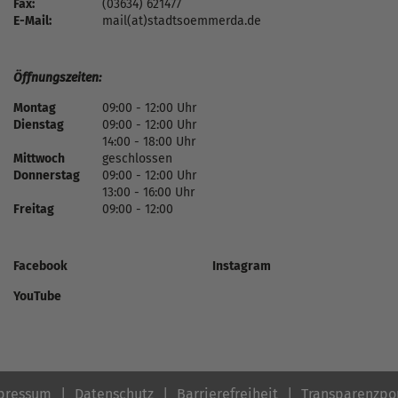
Fax:
(03634) 621477
E-Mail:
mail(at)stadtsoemmerda.de
Öffnungszeiten:
Montag
09:00 - 12:00 Uhr
Dienstag
09:00 - 12:00 Uhr
14:00 - 18:00 Uhr
Mittwoch
geschlossen
Donnerstag
09:00 - 12:00 Uhr
13:00 - 16:00 Uhr
Freitag
09:00 - 12:00
Facebook
Instagram
YouTube
pressum
Datenschutz
Barrierefreiheit
Transparenzpo