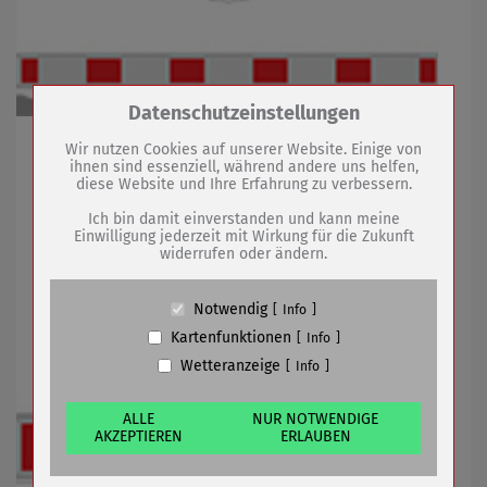
Zum Betrieb der Seite notwendige Cookies /
Datenschutzeinstellungen
Drittanbieter:
In Höhe der Hausnummer 20/41 wird ab 15. Januar
Wir nutzen Cookies auf unserer Website. Einige von
gesperrt
ihnen sind essenziell, während andere uns helfen,
diese Website und Ihre Erfahrung zu verbessern.
Name
PHP Session Cookie
Anbieter
Eigentümer dieser Website (Wenko-
Ich bin damit einverstanden und kann meine
Wenselaar GmbH & Co. KG)
Einwilligung jederzeit mit Wirkung für die Zukunft
14.01.2020
mehr
widerrufen oder ändern.
Zweck
Absicherung Kontaktformular / SPAM
Schutz
Bahnhofstraße - Einmündung Am
Cookie Name
PHPSESSID, fe_typo_user
Notwendig
Info
Cookie Laufzeit
undefined
Rothenbach voll gesperrt
Kartenfunktionen
Info
Wetteranzeige
Info
Name
Cookiespeicherung Entscheidungscookie
Anbieter
Eigentümer dieser Website (Wenko-
Wenselaar GmbH & Co. KG)
ALLE
NUR NOTWENDIGE
AKZEPTIEREN
ERLAUBEN
Zweck
Speichert die Einstellungen der Besucher
bezüglich der Speicherung von Cookies.
Cookie Name
dywc