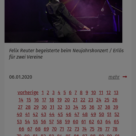
Felix Reuter begeisterte beim Neujahrskonzert / Erlös
für zwei Vereine
06.01.2020
mehr
vorherige
1
2
3
4
5
6
7
8
9
10
11
12
13
14
15
16
17
18
19
20
21
22
23
24
25
26
27
28
29
30
31
32
33
34
35
36
37
38
39
40
41
42
43
44
45
46
47
48
49
50
51
52
53
54
55
56
57
58
59
60
61
62
63
64
65
66
67
68
69
70
71
72
73
74
75
76
77
78