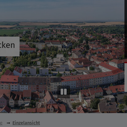
cken
se
Einzelansicht