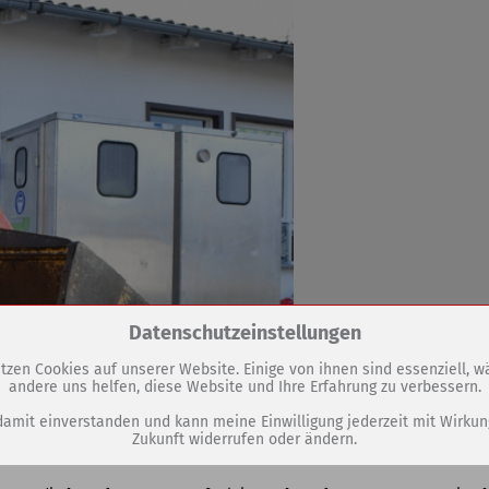
Zum Betrieb der Seite notwendige Cookies / Drittanbieter:
Datenschutzeinstellungen
tzen Cookies auf unserer Website. Einige von ihnen sind essenziell, 
andere uns helfen, diese Website und Ihre Erfahrung zu verbessern.
PHP Session Cookie
Eigentümer dieser Website (Wenko-Wenselaar GmbH & Co. KG)
damit einverstanden und kann meine Einwilligung jederzeit mit Wirkun
Zukunft widerrufen oder ändern.
Absicherung Kontaktformular / SPAM Schutz
Name
PHPSESSID, fe_typo_user