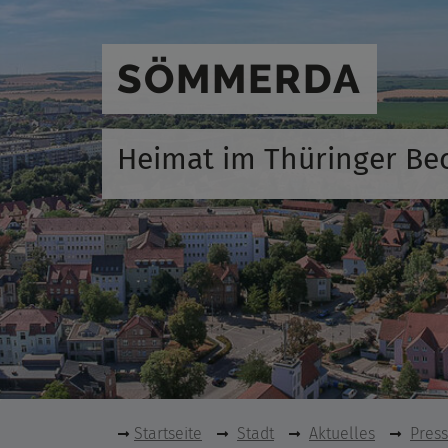
SÖMMERDA
Heimat im Thüringer Be
Startseite
Stadt
Aktuelles
Pres