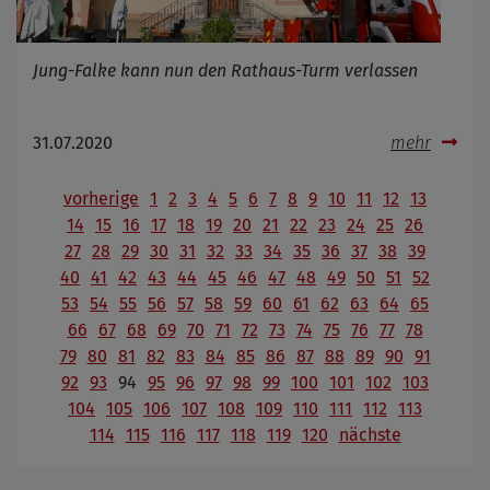
Jung-Falke kann nun den Rathaus-Turm verlassen
31.07.2020
mehr
vorherige
1
2
3
4
5
6
7
8
9
10
11
12
13
14
15
16
17
18
19
20
21
22
23
24
25
26
27
28
29
30
31
32
33
34
35
36
37
38
39
40
41
42
43
44
45
46
47
48
49
50
51
52
53
54
55
56
57
58
59
60
61
62
63
64
65
66
67
68
69
70
71
72
73
74
75
76
77
78
79
80
81
82
83
84
85
86
87
88
89
90
91
92
93
94
95
96
97
98
99
100
101
102
103
104
105
106
107
108
109
110
111
112
113
114
115
116
117
118
119
120
nächste