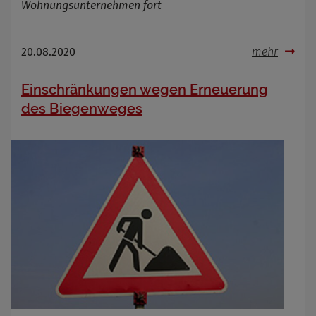
Wohnungsunternehmen fort
Name
Cookies die bei der Verwendung von
OpenWeatherAPI gesetzt werden
Anbieter
20.08.2020
mehr
Zweck
Cookie Name
Einschränkungen wegen Erneuerung
Cookie Laufzeit
des Biegenweges
Infos schließen