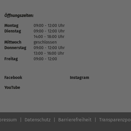
Öffnungszeiten:
Montag
09:00 - 12:00 Uhr
Dienstag
09:00 - 12:00 Uhr
14:00 - 18:00 Uhr
Mittwoch
geschlossen
Donnerstag
09:00 - 12:00 Uhr
13:00 - 16:00 Uhr
Freitag
09:00 - 12:00
Facebook
Instagram
YouTube
pressum
Datenschutz
Barrierefreiheit
Transparenzpo