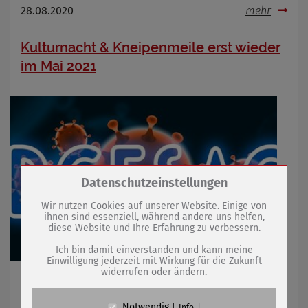
28.08.2020
mehr
Kulturnacht & Kneipenmeile erst wieder
im Mai 2021
Zum Betrieb der Seite notwendige Cookies /
Datenschutzeinstellungen
Drittanbieter:
Wir nutzen Cookies auf unserer Website. Einige von
ihnen sind essenziell, während andere uns helfen,
diese Website und Ihre Erfahrung zu verbessern.
Name
PHP Session Cookie
Anbieter
Eigentümer dieser Website (Wenko-
Ich bin damit einverstanden und kann meine
Wenselaar GmbH & Co. KG)
Einwilligung jederzeit mit Wirkung für die Zukunft
widerrufen oder ändern.
Zweck
Absicherung Kontaktformular / SPAM
Unter derzeit geltenden Corona-Auflagen ist
Schutz
Veranstaltung am 19. September nicht möglich
Cookie Name
PHPSESSID, fe_typo_user
Notwendig
Info