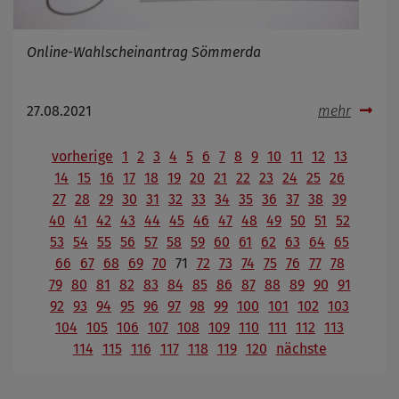
Online-Wahlscheinantrag Sömmerda
27.08.2021
mehr
vorherige
1
2
3
4
5
6
7
8
9
10
11
12
13
14
15
16
17
18
19
20
21
22
23
24
25
26
27
28
29
30
31
32
33
34
35
36
37
38
39
40
41
42
43
44
45
46
47
48
49
50
51
52
53
54
55
56
57
58
59
60
61
62
63
64
65
66
67
68
69
70
71
72
73
74
75
76
77
78
79
80
81
82
83
84
85
86
87
88
89
90
91
92
93
94
95
96
97
98
99
100
101
102
103
104
105
106
107
108
109
110
111
112
113
114
115
116
117
118
119
120
nächste